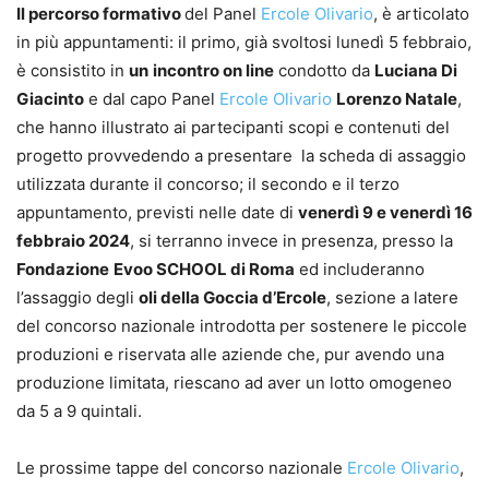
Il percorso formativo
del Panel
Ercole Olivario
, è articolato
in più appuntamenti: il primo, già svoltosi lunedì 5 febbraio,
è consistito in
un
incontro on line
condotto da
Luciana Di
Giacinto
e dal capo Panel
Ercole Olivario
Lorenzo Natale
,
che hanno illustrato ai partecipanti scopi e contenuti del
progetto provvedendo a presentare la scheda di assaggio
utilizzata durante il concorso; il secondo e il terzo
appuntamento, previsti nelle date di
venerdì 9 e venerdì 16
febbraio 2024
, si terranno invece in presenza, presso la
Fondazione
Evoo SCHOOL di Roma
ed includeranno
l’assaggio degli
oli della Goccia d’Ercole
, sezione a latere
del concorso nazionale introdotta per sostenere le piccole
produzioni e riservata alle aziende che, pur avendo una
produzione limitata, riescano ad aver un lotto omogeneo
da 5 a 9 quintali.
Le prossime tappe del concorso nazionale
Ercole Olivario
,