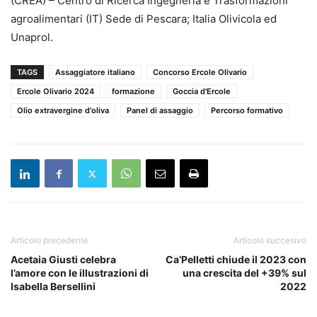
(CREA) – Centro di Ricerca Ingegneria e Trasformazioni
agroalimentari (IT) Sede di Pescara; Italia Olivicola ed
Unaprol.
TAGS
Assaggiatore italiano
Concorso Ercole Olivario
Ercole Olivario 2024
formazione
Goccia d'Ercole
Olio extravergine d'oliva
Panel di assaggio
Percorso formativo
Articolo precedente
Articolo succesivo
Acetaia Giusti celebra
Ca’Pelletti chiude il 2023 con
l’amore con le illustrazioni di
una crescita del +39% sul
Isabella Bersellini
2022