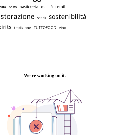
retail
pasticceria
qualità
vità
pasta
istorazione
sostenibilità
snack
pirits
TUTTOFOOD
tradizione
vino