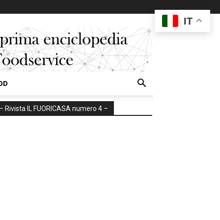
IT
OD
– Rivista IL FUORICASA numero 4 –