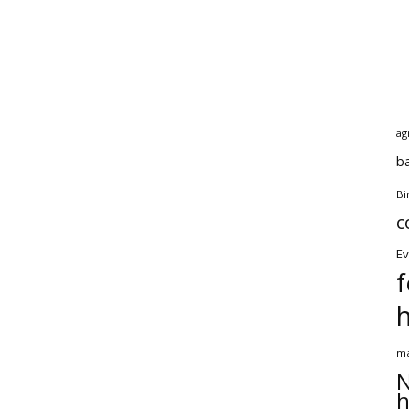
ag
b
Bi
c
Ev
f
ma
N
h