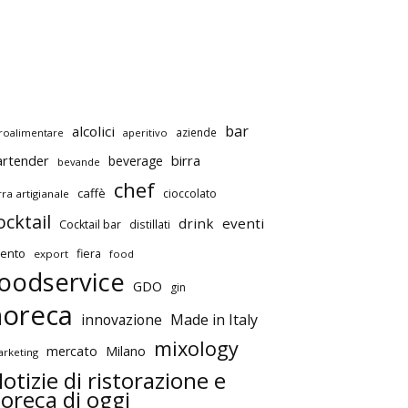
bar
alcolici
aziende
roalimentare
aperitivo
artender
birra
beverage
bevande
chef
caffè
cioccolato
rra artigianale
ocktail
drink
eventi
Cocktail bar
distillati
ento
fiera
export
food
oodservice
GDO
gin
horeca
innovazione
Made in Italy
mixology
mercato
Milano
rketing
otizie di ristorazione e
oreca di oggi