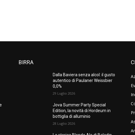
BIRRA
C
Dalla Baviera senza alcol: il gusto
A
autentico di Paulaner Weissbier
Ev
0,0%
29 Luglio 2026
In
C
ne
Jova Summer Party Special
Edition, la novità di Hordeum in
Pr
bottiglia di alluminio
As
28 Luglio 2026
Am