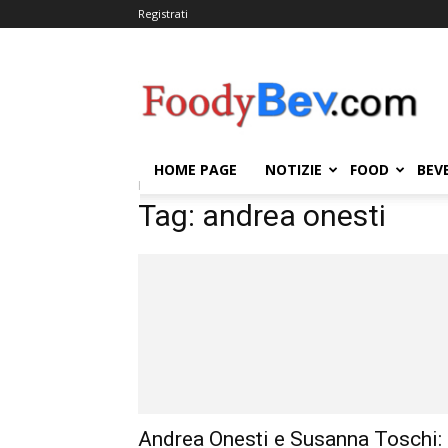
Registrati
FOODYBEV.COM
HOME PAGE
NOTIZIE
FOOD
BEV
Home
Tags
Andrea onesti
Tag: andrea onesti
Andrea Onesti e Susanna Toschi: