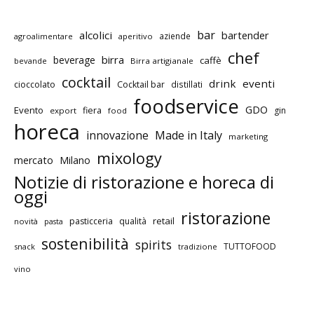
bar
alcolici
bartender
aziende
agroalimentare
aperitivo
chef
birra
beverage
caffè
bevande
Birra artigianale
cocktail
drink
eventi
cioccolato
Cocktail bar
distillati
foodservice
GDO
Evento
fiera
gin
export
food
horeca
innovazione
Made in Italy
marketing
mixology
mercato
Milano
Notizie di ristorazione e horeca di
oggi
ristorazione
retail
pasticceria
qualità
novità
pasta
sostenibilità
spirits
TUTTOFOOD
snack
tradizione
vino