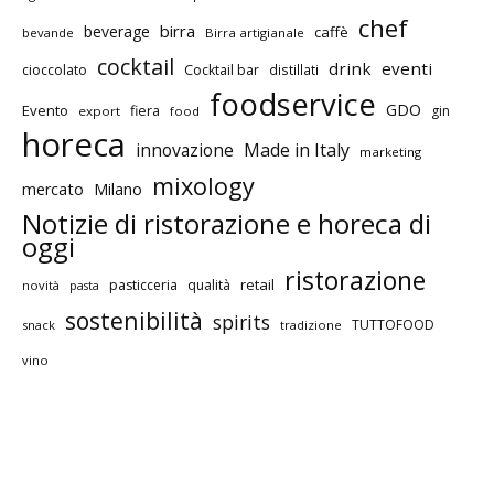
chef
birra
beverage
caffè
bevande
Birra artigianale
cocktail
drink
eventi
cioccolato
Cocktail bar
distillati
foodservice
GDO
Evento
fiera
gin
export
food
horeca
innovazione
Made in Italy
marketing
mixology
mercato
Milano
Notizie di ristorazione e horeca di
oggi
ristorazione
retail
pasticceria
qualità
novità
pasta
sostenibilità
spirits
TUTTOFOOD
snack
tradizione
vino