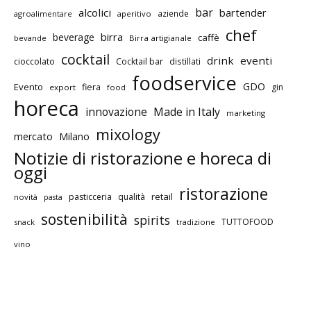
bar
alcolici
bartender
aziende
agroalimentare
aperitivo
chef
birra
beverage
caffè
bevande
Birra artigianale
cocktail
drink
eventi
cioccolato
Cocktail bar
distillati
foodservice
GDO
Evento
fiera
gin
export
food
horeca
innovazione
Made in Italy
marketing
mixology
mercato
Milano
Notizie di ristorazione e horeca di
oggi
ristorazione
retail
pasticceria
qualità
novità
pasta
sostenibilità
spirits
TUTTOFOOD
snack
tradizione
vino