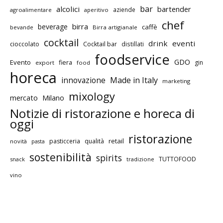
bar
alcolici
bartender
aziende
agroalimentare
aperitivo
chef
birra
beverage
caffè
bevande
Birra artigianale
cocktail
drink
eventi
cioccolato
Cocktail bar
distillati
foodservice
GDO
Evento
fiera
gin
export
food
horeca
innovazione
Made in Italy
marketing
mixology
mercato
Milano
Notizie di ristorazione e horeca di
oggi
ristorazione
retail
pasticceria
qualità
novità
pasta
sostenibilità
spirits
TUTTOFOOD
snack
tradizione
vino