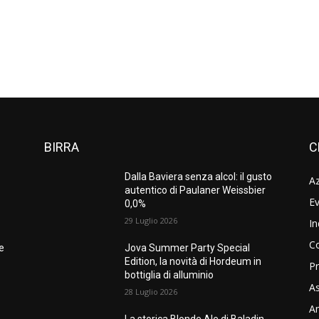
BIRRA
C
Dalla Baviera senza alcol: il gusto
A
autentico di Paulaner Weissbier
Ev
0,0%
29 Luglio 2026
In
C
ne
Jova Summer Party Special
Edition, la novità di Hordeum in
Pr
bottiglia di alluminio
As
28 Luglio 2026
Am