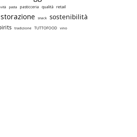
retail
pasticceria
qualità
vità
pasta
istorazione
sostenibilità
snack
pirits
TUTTOFOOD
tradizione
vino