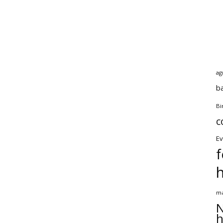
ag
b
Bi
c
Ev
f
ma
N
h