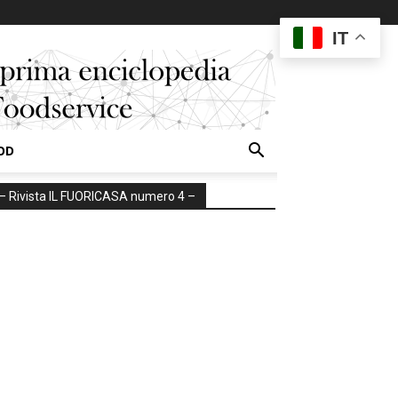
IT
OD
– Rivista IL FUORICASA numero 4 –