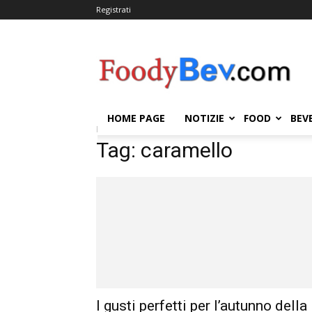
Registrati
FOODYBEV.COM
HOME PAGE
NOTIZIE
FOOD
BEV
Home
Tags
Caramello
Tag: caramello
I gusti perfetti per l’autunno della