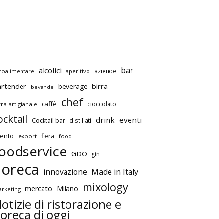
bar
alcolici
aziende
roalimentare
aperitivo
artender
birra
beverage
bevande
chef
caffè
cioccolato
rra artigianale
ocktail
drink
eventi
Cocktail bar
distillati
ento
fiera
export
food
oodservice
GDO
gin
horeca
innovazione
Made in Italy
mixology
mercato
Milano
rketing
otizie di ristorazione e
oreca di oggi