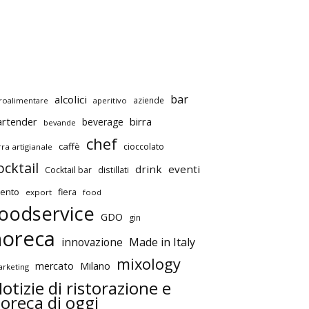
bar
alcolici
aziende
roalimentare
aperitivo
artender
birra
beverage
bevande
chef
caffè
cioccolato
rra artigianale
ocktail
drink
eventi
Cocktail bar
distillati
ento
fiera
export
food
oodservice
GDO
gin
horeca
innovazione
Made in Italy
mixology
mercato
Milano
rketing
otizie di ristorazione e
oreca di oggi