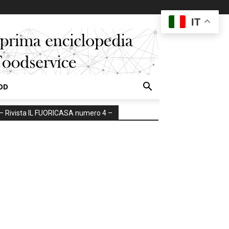
IT
OD
– Rivista IL FUORICASA numero 4 –