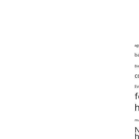
ag
b
Bi
c
Ev
f
ma
N
h