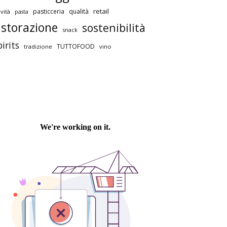
retail
pasticceria
qualità
vità
pasta
istorazione
sostenibilità
snack
pirits
TUTTOFOOD
tradizione
vino