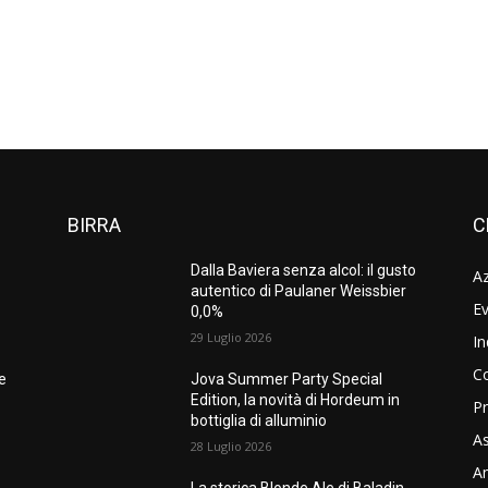
BIRRA
C
Dalla Baviera senza alcol: il gusto
A
autentico di Paulaner Weissbier
Ev
0,0%
29 Luglio 2026
In
C
ne
Jova Summer Party Special
Edition, la novità di Hordeum in
Pr
bottiglia di alluminio
As
28 Luglio 2026
Am