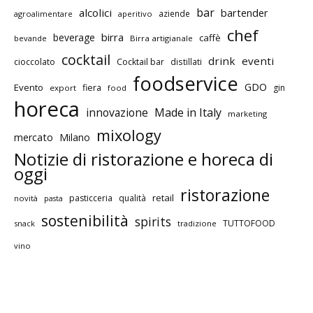
bar
alcolici
bartender
aziende
agroalimentare
aperitivo
chef
birra
beverage
caffè
bevande
Birra artigianale
cocktail
drink
eventi
cioccolato
Cocktail bar
distillati
foodservice
GDO
Evento
fiera
gin
export
food
horeca
innovazione
Made in Italy
marketing
mixology
mercato
Milano
Notizie di ristorazione e horeca di
oggi
ristorazione
retail
pasticceria
qualità
novità
pasta
sostenibilità
spirits
TUTTOFOOD
snack
tradizione
vino