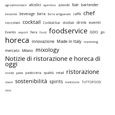
bar
alcolici
bartender
aziende
agroalimentare
aperitivo
chef
birra
beverage
caffè
bevande
Birra artigianale
cocktail
drink
eventi
cioccolato
Cocktail bar
distillati
foodservice
GDO
Evento
fiera
gin
export
food
horeca
innovazione
Made in Italy
marketing
mixology
mercato
Milano
Notizie di ristorazione e horeca di
oggi
ristorazione
retail
pasticceria
qualità
novità
pasta
sostenibilità
spirits
TUTTOFOOD
snack
tradizione
vino