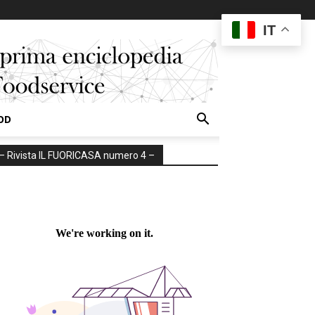
IT
OD
– Rivista IL FUORICASA numero 4 –