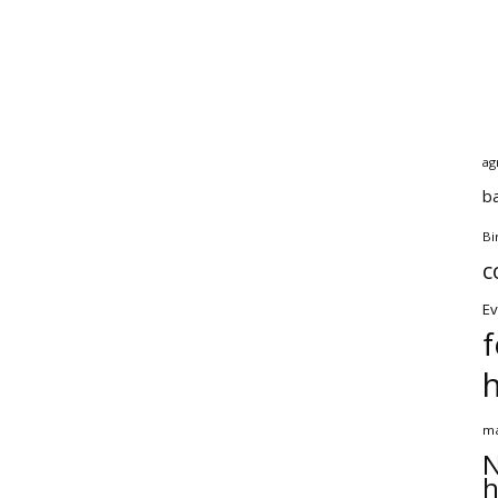
ag
b
Bi
c
Ev
f
ma
N
h