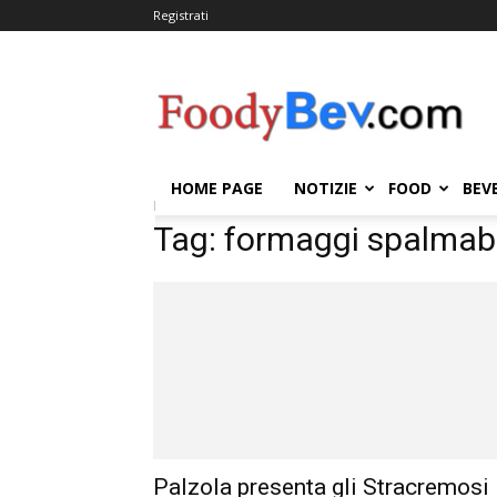
Registrati
FOODYBEV.COM
HOME PAGE
NOTIZIE
FOOD
BEV
Home
Tags
Formaggi spalmabili
Tag: formaggi spalmabi
Palzola presenta gli Stracremosi