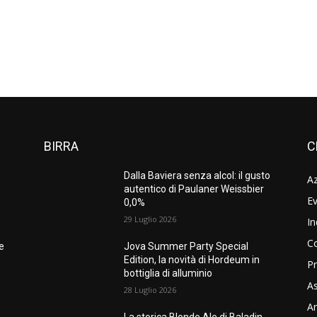
BIRRA
C
Dalla Baviera senza alcol: il gusto
A
autentico di Paulaner Weissbier
Ev
0,0%
29 Luglio 2026
In
C
ne
Jova Summer Party Special
Edition, la novità di Hordeum in
Pr
bottiglia di alluminio
As
28 Luglio 2026
Am