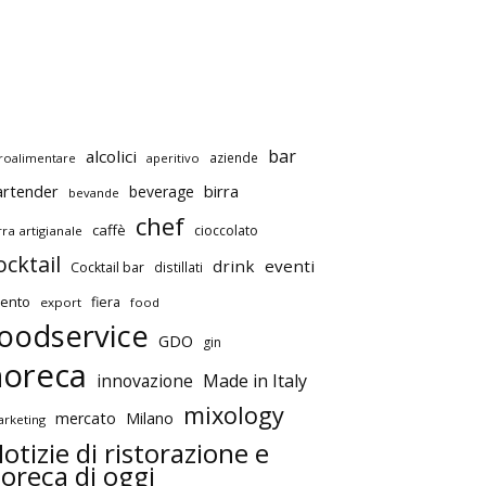
bar
alcolici
aziende
roalimentare
aperitivo
artender
birra
beverage
bevande
chef
caffè
cioccolato
rra artigianale
ocktail
drink
eventi
Cocktail bar
distillati
ento
fiera
export
food
oodservice
GDO
gin
horeca
innovazione
Made in Italy
mixology
mercato
Milano
rketing
otizie di ristorazione e
oreca di oggi