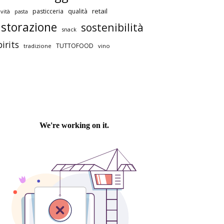
retail
pasticceria
qualità
vità
pasta
istorazione
sostenibilità
snack
pirits
TUTTOFOOD
tradizione
vino