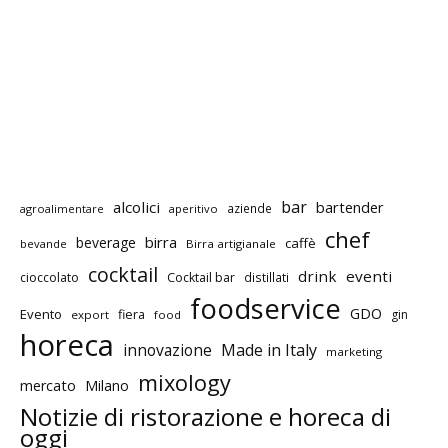
bar
alcolici
bartender
aziende
agroalimentare
aperitivo
chef
birra
beverage
caffè
bevande
Birra artigianale
cocktail
drink
eventi
cioccolato
Cocktail bar
distillati
foodservice
GDO
Evento
fiera
gin
export
food
horeca
innovazione
Made in Italy
marketing
mixology
mercato
Milano
Notizie di ristorazione e horeca di
oggi