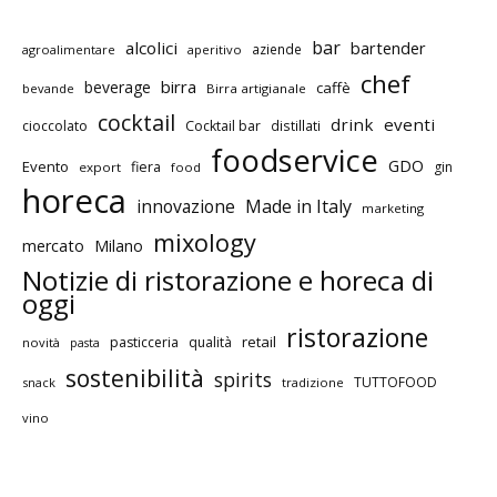
bar
alcolici
bartender
aziende
agroalimentare
aperitivo
chef
birra
beverage
caffè
bevande
Birra artigianale
cocktail
drink
eventi
cioccolato
Cocktail bar
distillati
foodservice
GDO
Evento
fiera
gin
export
food
horeca
innovazione
Made in Italy
marketing
mixology
mercato
Milano
Notizie di ristorazione e horeca di
oggi
ristorazione
retail
pasticceria
qualità
novità
pasta
sostenibilità
spirits
TUTTOFOOD
snack
tradizione
vino