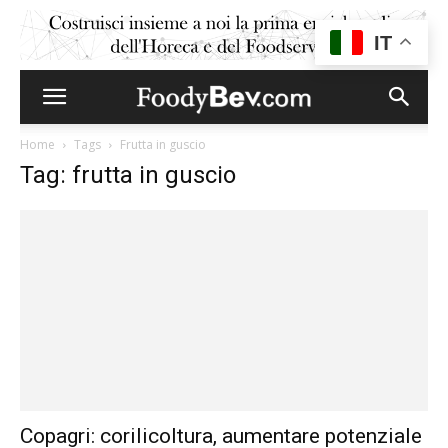
IT
Home
Tags
Frutta in guscio
Tag: frutta in guscio
Copagri: corilicoltura, aumentare potenziale