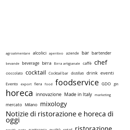
bar
alcolici
bartender
aziende
agroalimentare
aperitivo
chef
birra
beverage
caffè
bevande
Birra artigianale
cocktail
drink
eventi
cioccolato
Cocktail bar
distillati
foodservice
GDO
Evento
fiera
gin
export
food
horeca
innovazione
Made in Italy
marketing
mixology
mercato
Milano
Notizie di ristorazione e horeca di
oggi
ristorazione
retail
pasticceria
qualità
novità