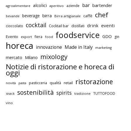
bar
alcolici
bartender
aziende
agroalimentare
aperitivo
chef
birra
beverage
caffè
bevande
Birra artigianale
cocktail
drink
eventi
cioccolato
Cocktail bar
distillati
foodservice
GDO
Evento
fiera
gin
export
food
horeca
innovazione
Made in Italy
marketing
mixology
mercato
Milano
Notizie di ristorazione e horeca di
oggi
ristorazione
retail
pasticceria
qualità
novità
pasta
sostenibilità
spirits
TUTTOFOOD
snack
tradizione
vino