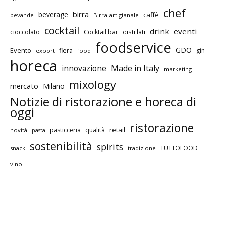
chef
birra
beverage
caffè
bevande
Birra artigianale
cocktail
drink
eventi
cioccolato
Cocktail bar
distillati
foodservice
GDO
Evento
fiera
gin
export
food
horeca
innovazione
Made in Italy
marketing
mixology
mercato
Milano
Notizie di ristorazione e horeca di
oggi
ristorazione
retail
pasticceria
qualità
novità
pasta
sostenibilità
spirits
TUTTOFOOD
snack
tradizione
vino