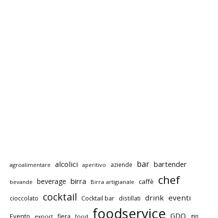
bar
alcolici
bartender
aziende
agroalimentare
aperitivo
chef
birra
beverage
caffè
bevande
Birra artigianale
cocktail
drink
eventi
cioccolato
Cocktail bar
distillati
foodservice
GDO
Evento
fiera
gin
export
food