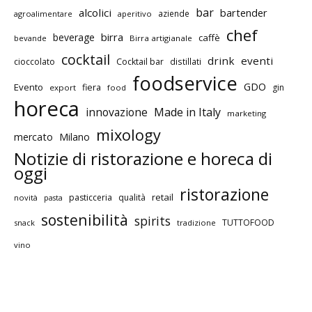
bar
alcolici
bartender
aziende
agroalimentare
aperitivo
chef
birra
beverage
caffè
bevande
Birra artigianale
cocktail
drink
eventi
cioccolato
Cocktail bar
distillati
foodservice
GDO
Evento
fiera
gin
export
food
horeca
innovazione
Made in Italy
marketing
mixology
mercato
Milano
Notizie di ristorazione e horeca di
oggi
ristorazione
retail
pasticceria
qualità
novità
pasta
sostenibilità
spirits
TUTTOFOOD
snack
tradizione
vino