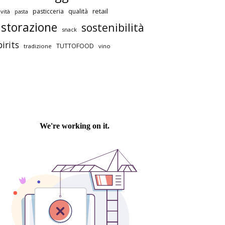
retail
pasticceria
qualità
vità
pasta
istorazione
sostenibilità
snack
pirits
TUTTOFOOD
tradizione
vino