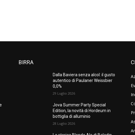
BIRRA
C
Dalla Baviera senza alcol: il gusto
A
autentico di Paulaner Weissbier
Ev
0,0%
29 Luglio 2026
In
C
ne
Jova Summer Party Special
Edition, la novità di Hordeum in
Pr
bottiglia di alluminio
As
28 Luglio 2026
Am