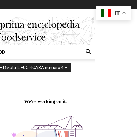
IT
OD
– Rivista IL FUORICASA numero 4 –