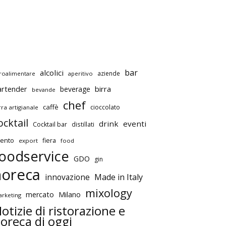
bar
alcolici
aziende
roalimentare
aperitivo
artender
birra
beverage
bevande
chef
caffè
cioccolato
rra artigianale
ocktail
drink
eventi
Cocktail bar
distillati
ento
fiera
export
food
oodservice
GDO
gin
horeca
innovazione
Made in Italy
mixology
mercato
Milano
rketing
otizie di ristorazione e
oreca di oggi