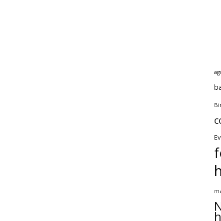
ag
b
Bi
c
Ev
f
ma
N
h