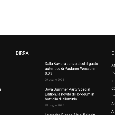
BIRRA
C
Dalla Baviera senza alcol: il gusto
A
autentico di Paulaner Weissbier
Ev
0,0%
29 Luglio 2026
In
C
ne
Jova Summer Party Special
Edition, la novità di Hordeum in
Pr
bottiglia di alluminio
As
28 Luglio 2026
Am