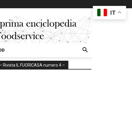
IT
OD
– Rivista IL FUORICASA numero 4 –