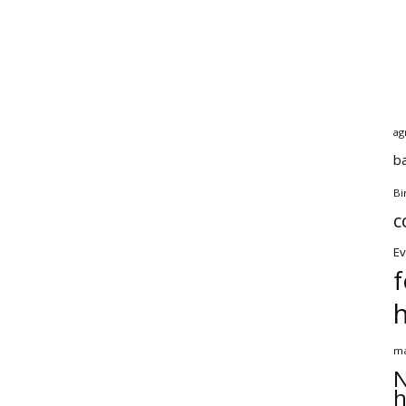
ag
b
Bi
c
Ev
f
ma
N
h