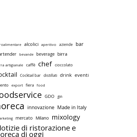
bar
alcolici
aziende
roalimentare
aperitivo
artender
birra
beverage
bevande
chef
caffè
cioccolato
rra artigianale
ocktail
drink
eventi
Cocktail bar
distillati
ento
fiera
export
food
oodservice
GDO
gin
horeca
innovazione
Made in Italy
mixology
mercato
Milano
rketing
otizie di ristorazione e
oreca di oggi