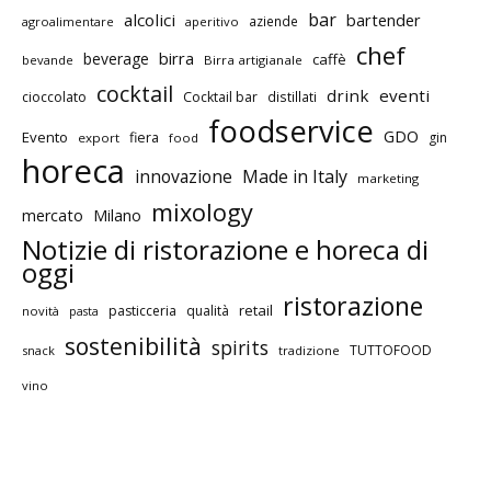
bar
alcolici
bartender
aziende
agroalimentare
aperitivo
chef
birra
beverage
caffè
bevande
Birra artigianale
cocktail
drink
eventi
cioccolato
Cocktail bar
distillati
foodservice
GDO
Evento
fiera
gin
export
food
horeca
innovazione
Made in Italy
marketing
mixology
mercato
Milano
Notizie di ristorazione e horeca di
oggi
ristorazione
retail
pasticceria
qualità
novità
pasta
sostenibilità
spirits
TUTTOFOOD
snack
tradizione
vino