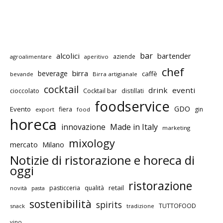
bar
alcolici
bartender
aziende
agroalimentare
aperitivo
chef
birra
beverage
caffè
bevande
Birra artigianale
cocktail
drink
eventi
cioccolato
Cocktail bar
distillati
foodservice
GDO
Evento
fiera
gin
export
food
horeca
innovazione
Made in Italy
marketing
mixology
mercato
Milano
Notizie di ristorazione e horeca di
oggi
ristorazione
retail
pasticceria
qualità
novità
pasta
sostenibilità
spirits
TUTTOFOOD
snack
tradizione
vino