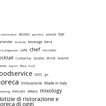
bar
alcolici
aziende
roalimentare
aperitivo
artender
birra
beverage
bevande
chef
caffè
cioccolato
rra artigianale
ocktail
drink
eventi
Cocktail bar
distillati
ento
fiera
export
food
oodservice
GDO
gin
horeca
innovazione
Made in Italy
mixology
mercato
Milano
rketing
otizie di ristorazione e
oreca di oggi