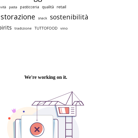
retail
pasticceria
qualità
vità
pasta
istorazione
sostenibilità
snack
pirits
TUTTOFOOD
tradizione
vino