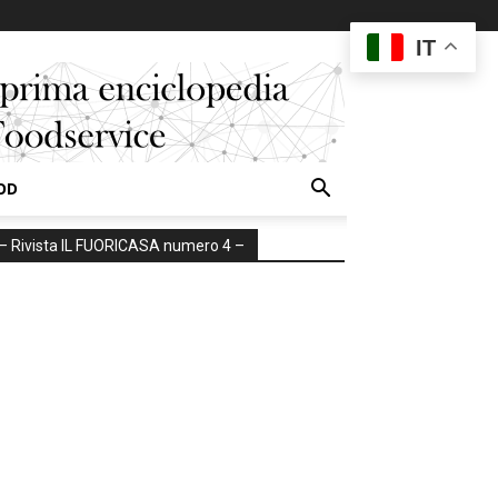
IT
OD
– Rivista IL FUORICASA numero 4 –