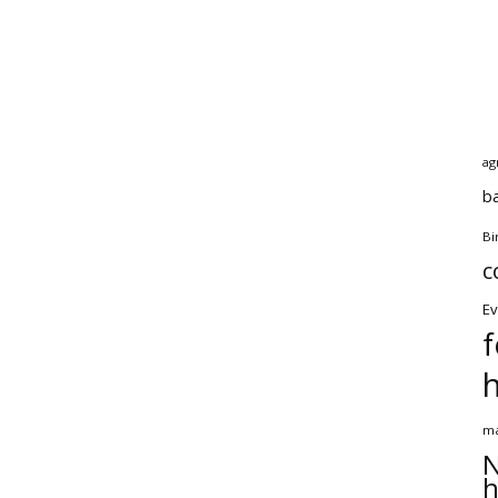
ag
b
Bi
c
Ev
f
ma
N
h