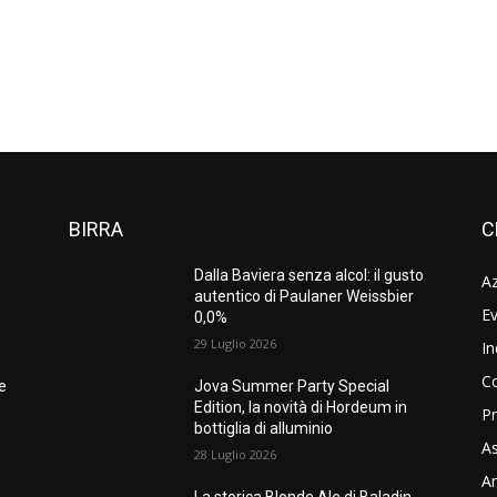
BIRRA
C
Dalla Baviera senza alcol: il gusto
A
autentico di Paulaner Weissbier
Ev
0,0%
29 Luglio 2026
In
C
ne
Jova Summer Party Special
Edition, la novità di Hordeum in
Pr
bottiglia di alluminio
As
28 Luglio 2026
Am