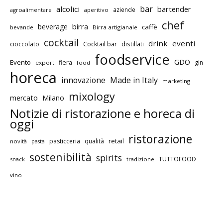
bar
alcolici
bartender
aziende
agroalimentare
aperitivo
chef
birra
beverage
caffè
bevande
Birra artigianale
cocktail
drink
eventi
cioccolato
Cocktail bar
distillati
foodservice
GDO
Evento
fiera
gin
export
food
horeca
innovazione
Made in Italy
marketing
mixology
mercato
Milano
Notizie di ristorazione e horeca di
oggi
ristorazione
retail
pasticceria
qualità
novità
pasta
sostenibilità
spirits
TUTTOFOOD
snack
tradizione
vino