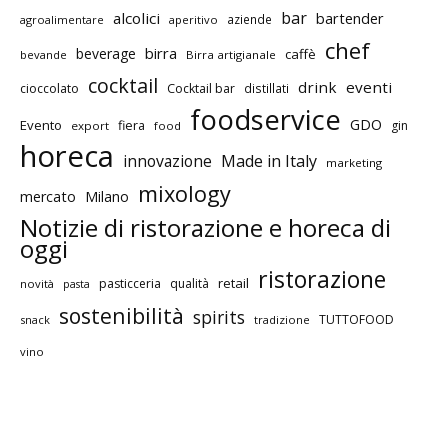
bar
alcolici
bartender
aziende
agroalimentare
aperitivo
chef
birra
beverage
caffè
bevande
Birra artigianale
cocktail
drink
eventi
cioccolato
Cocktail bar
distillati
foodservice
GDO
Evento
fiera
gin
export
food
horeca
innovazione
Made in Italy
marketing
mixology
mercato
Milano
Notizie di ristorazione e horeca di
oggi
ristorazione
retail
pasticceria
qualità
novità
pasta
sostenibilità
spirits
TUTTOFOOD
snack
tradizione
vino