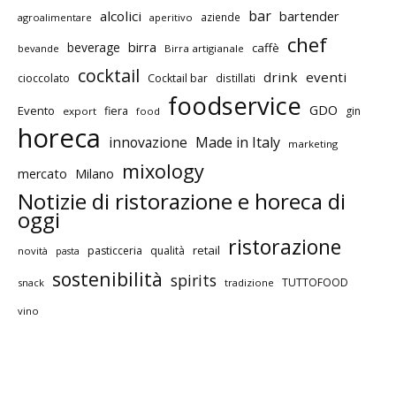
bar
alcolici
bartender
aziende
agroalimentare
aperitivo
chef
birra
beverage
caffè
bevande
Birra artigianale
cocktail
drink
eventi
cioccolato
Cocktail bar
distillati
foodservice
GDO
Evento
fiera
gin
export
food
horeca
innovazione
Made in Italy
marketing
mixology
mercato
Milano
Notizie di ristorazione e horeca di
oggi
ristorazione
retail
pasticceria
qualità
novità
pasta
sostenibilità
spirits
TUTTOFOOD
snack
tradizione
vino