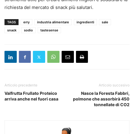
richiesta del mercato di snack più salutari.
TAGS
erry
industria alimentare
ingredienti
sale
snack
sodio
tastesense
Articolo precedente
Articolo succesivo
Valfrutta Frullato Proteico
Nasce la Foresta Fabbri,
arriva anche nel fuori casa
polmone che assorbirà 450
tonnellate di CO2