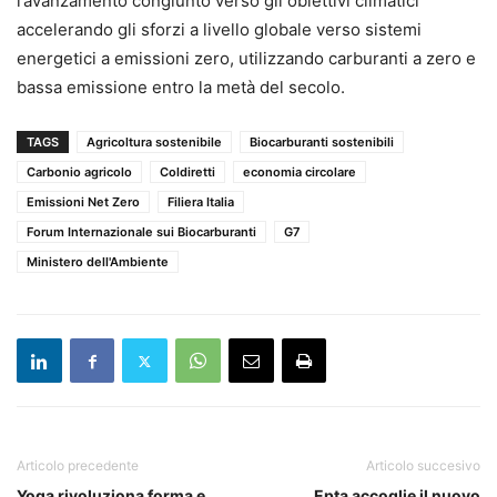
l’avanzamento congiunto verso gli obiettivi climatici
accelerando gli sforzi a livello globale verso sistemi
energetici a emissioni zero, utilizzando carburanti a zero e
bassa emissione entro la metà del secolo.
TAGS
Agricoltura sostenibile
Biocarburanti sostenibili
Carbonio agricolo
Coldiretti
economia circolare
Emissioni Net Zero
Filiera Italia
Forum Internazionale sui Biocarburanti
G7
Ministero dell'Ambiente
Articolo precedente
Articolo succesivo
Yoga rivoluziona forma e
Epta accoglie il nuovo