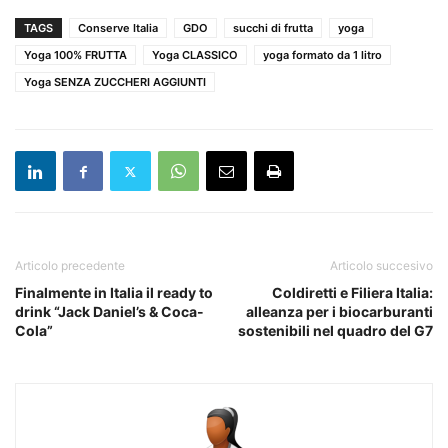
TAGS
Conserve Italia
GDO
succhi di frutta
yoga
Yoga 100% FRUTTA
Yoga CLASSICO
yoga formato da 1 litro
Yoga SENZA ZUCCHERI AGGIUNTI
Articolo precedente
Articolo succesivo
Finalmente in Italia il ready to
Coldiretti e Filiera Italia:
drink “Jack Daniel’s & Coca-
alleanza per i biocarburanti
Cola”
sostenibili nel quadro del G7