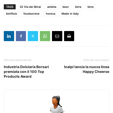
TAGS
32 Via dei Birrai
ambita
beer
birra
birre
birrificio
foodservice
horeca
Made in Italy
Articolo precedente
Articolo succesivo
Industria Dolciaria Borsari
Inalpi lancia la nuova linea
premiata con il 100 Top
Happy Cheerse
Products Award