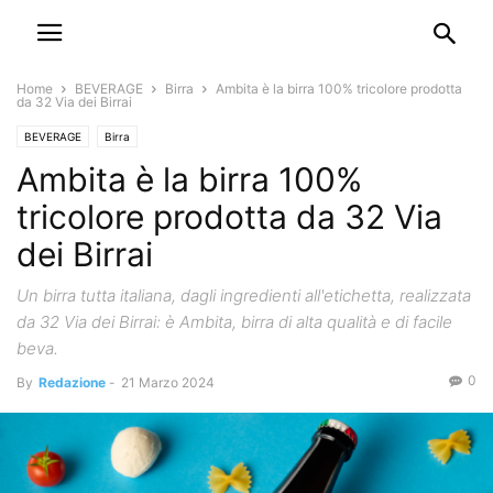
Home
BEVERAGE
Birra
Ambita è la birra 100% tricolore prodotta
da 32 Via dei Birrai
BEVERAGE
Birra
Ambita è la birra 100%
tricolore prodotta da 32 Via
dei Birrai
Un birra tutta italiana, dagli ingredienti all'etichetta, realizzata
da 32 Via dei Birrai: è Ambita, birra di alta qualità e di facile
beva.
0
By
Redazione
-
21 Marzo 2024