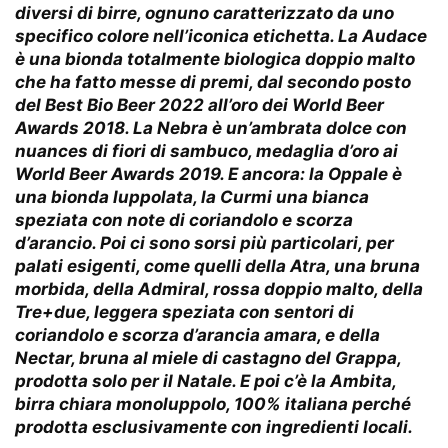
diversi di birre, ognuno caratterizzato da uno
specifico colore nell’iconica etichetta. La Audace
è una bionda totalmente biologica doppio malto
che ha fatto messe di premi, dal secondo posto
del Best Bio Beer 2022 all’oro dei World Beer
Awards 2018. La Nebra è un’ambrata dolce con
nuances di fiori di sambuco, medaglia d’oro ai
World Beer Awards 2019. E ancora: la Oppale è
una bionda luppolata, la Curmi una bianca
speziata con note di coriandolo e scorza
d’arancio. Poi ci sono sorsi più particolari, per
palati esigenti, come quelli della Atra, una bruna
morbida, della Admiral, rossa doppio malto, della
Tre+due, leggera speziata con sentori di
coriandolo e scorza d’arancia amara, e della
Nectar, bruna al miele di castagno del Grappa,
prodotta solo per il Natale. E poi c’è la Ambita,
birra chiara monoluppolo, 100% italiana perché
prodotta esclusivamente con ingredienti locali.