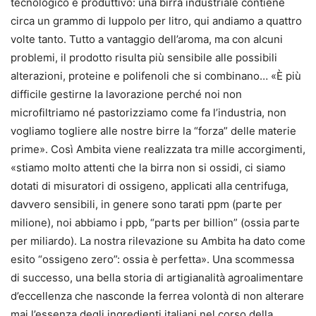
tecnologico e produttivo: una birra industriale contiene
circa un grammo di luppolo per litro, qui andiamo a quattro
volte tanto. Tutto a vantaggio dell’aroma, ma con alcuni
problemi, il prodotto risulta più sensibile alle possibili
alterazioni, proteine e polifenoli che si combinano… «È più
difficile gestirne la lavorazione perché noi non
microfiltriamo né pastorizziamo come fa l’industria, non
vogliamo togliere alle nostre birre la “forza” delle materie
prime». Così Ambita viene realizzata tra mille accorgimenti,
«stiamo molto attenti che la birra non si ossidi, ci siamo
dotati di misuratori di ossigeno, applicati alla centrifuga,
davvero sensibili, in genere sono tarati ppm (parte per
milione), noi abbiamo i ppb, “parts per billion” (ossia parte
per miliardo). La nostra rilevazione su Ambita ha dato come
esito “ossigeno zero”: ossia è perfetta». Una scommessa
di successo, una bella storia di artigianalità agroalimentare
d’eccellenza che nasconde la ferrea volontà di non alterare
mai l’essenza degli ingredienti italiani nel corso della