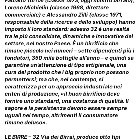
Fabiano Toffoli (classe 1973, oggi mastro birraio),
Loreno Michielin (classe 1968, direttore
commerciale) e Alessandro Zilli (classe 1971,
responsabile della ricerca e dello sviluppo) hanno
imposto il loro standard: adesso 32 è una realtà
tra le più consolidate, dinamiche e innovative del
settore, nel nostro Paese. È un birrificio che
rimane piccolo nei numeri – sette dipendenti più i
fondatori, 350 mila bottiglie all’anno – e quindi sa
garantire un’attenzione di tipo artigianale, una
cura del prodotto che i big proprio non possono
permettersi; ma che, nel contempo, si
caratterizza per un approccio industriale nei
criteri di produzione, «il buon birrificio deve
fornire uno standard, una costanza di qualità. Il
sapore e la persistenza devono essere sempre
uguali nel tempo, altrimenti il consumatore
rimane deluso».
LE BIRRE
– 32 Via dei Birrai, produce otto tipi