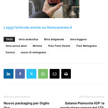
Leggi l’articolo anche su Horecanews.it
TAGS
birra analcolica
Birra artigianale
birra leggera
birra senza alcol
Birrone
Free From Desire
Free Melograno
horeca
succo di melograno
Articolo precedente
Articolo succesivo
Nuovo packaging per Giglio
Salame Piemonte IGP: la
Oro
produzione cresce del 17%