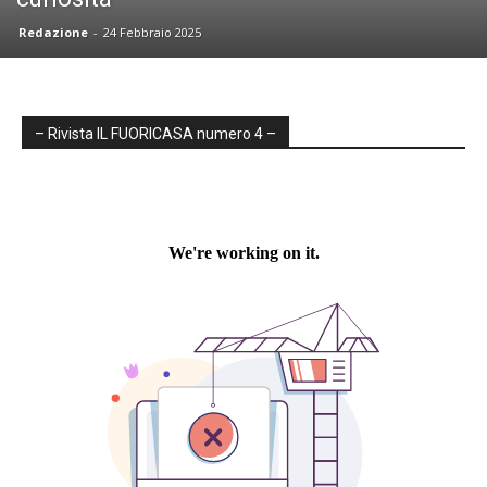
Redazione
-
24 Febbraio 2025
– Rivista IL FUORICASA numero 4 –