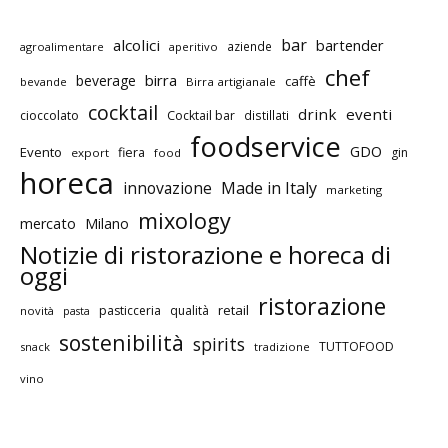
bar
alcolici
bartender
aziende
agroalimentare
aperitivo
chef
birra
beverage
caffè
bevande
Birra artigianale
cocktail
drink
eventi
cioccolato
Cocktail bar
distillati
foodservice
GDO
Evento
fiera
gin
export
food
horeca
innovazione
Made in Italy
marketing
mixology
mercato
Milano
Notizie di ristorazione e horeca di
oggi
ristorazione
retail
pasticceria
qualità
novità
pasta
sostenibilità
spirits
TUTTOFOOD
snack
tradizione
vino