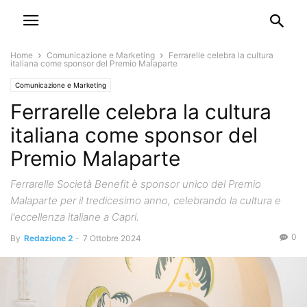
Home
Comunicazione e Marketing
Ferrarelle celebra la cultura
italiana come sponsor del Premio Malaparte
Comunicazione e Marketing
Ferrarelle celebra la cultura
italiana come sponsor del
Premio Malaparte
Ferrarelle Società Benefit è sponsor unico del Premio
Malaparte per il tredicesimo anno, celebrando la cultura e
l'eccellenza italiane a Capri.
0
By
Redazione 2
-
7 Ottobre 2024