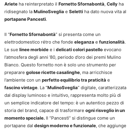
Ariete
ha reinterpretato il
Fornetto Sfornabontà
,
Celly
ha
ridisegnato la
MulinoSveglia
e
Seletti
ha dato nuova vita al
portapane Pancestì
.
Il “
Fornetto Sfornabontà
” si presenta come un
elettrodomestico rétro che fonde
eleganza
e
funzionalità
.
Le sue
linee morbide
e i
delicati colori pastello
evocano
l’atmosfera degli anni ’80, periodo d’oro dei premi Mulino
Bianco. Questo fornetto non è solo uno strumento per
preparare
golose ricette casalinghe
, ma arricchisce
l’ambiente con un
perfetto equilibrio tra praticità
e
fascino vintage
. La “
MulinoSveglia
” digitale, caratterizzata
dal display luminoso e intuitivo, rappresenta molto più di
un semplice indicatore del tempo: è un autentico pezzo di
storia del brand, capace di trasformare
ogni risveglio in un
momento speciale.
Il “Pancestì” si distingue come un
portapane dal
design moderno e funzionale
, che aggiunge