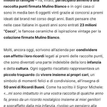
milioni di famiglie
– ha, infatti,
partecipato almeno a una
raccolta punti firmata Mulino Bianco
e in ogni casa ci
sono in media ben 6 oggetti vinti grazie ai concorsi a premi
ideati dal brand nel corso degli anni. Basti pensare che
nelle case italiane in questi anni sono entrati
23 milioni
“Cocci
“, le famose ceramiche di ispirazione vintage per la
colazione firmate Mulino Bianco
.
Molti, ancora oggi, scrivono all’azienda per
condividere
con affetto i loro ricordi
legati ai premi delle raccolte punti,
che sono diventati una parte indelebile della loro
infanzia
e della
cultura
. Ogni oggetto riscattato rappresentava un
piccolo traguardo
da
vivere insieme ai propri
cari
, un
simbolo di momenti felici e di condivisione, all’insegna di
50 anni di Ricordi Buoni
. Come ha scritto il Signor Michele:
«…mi sono imbattuto in una vostra raccolta di qualche anno
fa, preso da un ricordo nostalgico insieme ai miei genitori
e sopraffatto dalla mia infanzia, rivolgo un pensiero alla