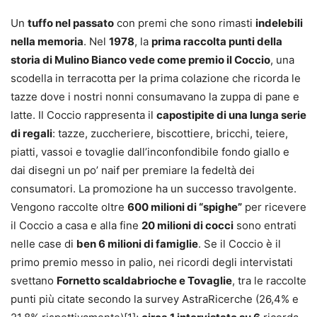
Un
tuffo nel passato
con premi che sono rimasti
indelebili
nella memoria
. Nel
1978
, la
prima raccolta punti della
storia di Mulino Bianco vede come premio il Coccio
, una
scodella in terracotta per la prima colazione che ricorda le
tazze dove i nostri nonni consumavano la zuppa di pane e
latte. Il Coccio rappresenta il
capostipite di una lunga serie
di regali
: tazze, zuccheriere, biscottiere, bricchi, teiere,
piatti, vassoi e tovaglie dall’inconfondibile fondo giallo e
dai disegni un po’ naif per premiare la fedeltà dei
consumatori. La promozione ha un successo travolgente.
Vengono raccolte oltre
600 milioni di “spighe”
per ricevere
il Coccio a casa e alla fine
20 milioni di cocci
sono entrati
nelle case di
ben 6 milioni di famiglie
. Se il Coccio è il
primo premio messo in palio, nei ricordi degli intervistati
svettano
Fornetto scaldabrioche e Tovaglie
, tra le raccolte
punti più citate secondo la survey AstraRicerche (26,4% e