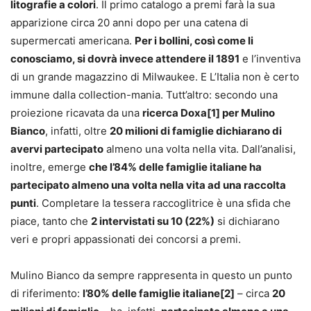
litografie a colori
. Il primo catalogo a premi farà la sua
apparizione circa 20 anni dopo per una catena di
supermercati americana.
Per i bollini, così come li
conosciamo, si dovrà invece attendere il 1891
e l’inventiva
di un grande magazzino di Milwaukee. E L’Italia non è certo
immune dalla collection-mania. Tutt’altro: secondo una
proiezione ricavata da una
ricerca Doxa[1] per Mulino
Bianco
, infatti, oltre
20 milioni di famiglie dichiarano di
avervi partecipato
almeno una volta nella vita. Dall’analisi,
inoltre, emerge
che l’84% delle famiglie italiane ha
partecipato almeno una volta nella vita ad una raccolta
punti
. Completare la tessera raccoglitrice è una sfida che
piace, tanto che
2 intervistati su 10 (22%)
si dichiarano
veri e propri appassionati dei concorsi a premi.
Mulino Bianco da sempre rappresenta in questo un punto
di riferimento:
l’80% delle famiglie italiane[2]
– circa
20