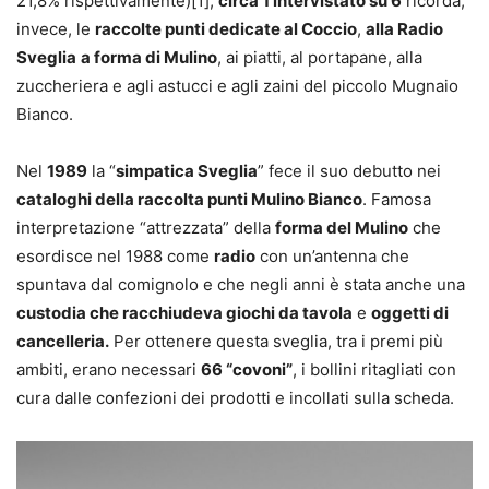
21,8% rispettivamente)[1];
circa 1 intervistato su 6
ricorda,
invece, le
raccolte punti dedicate al Coccio
,
alla Radio
Sveglia
a forma di Mulino
, ai piatti, al portapane, alla
zuccheriera e agli astucci e agli zaini del piccolo Mugnaio
Bianco.
Nel
1989
la “
simpatica Sveglia
” fece il suo debutto nei
cataloghi della raccolta punti Mulino Bianco
. Famosa
interpretazione “attrezzata” della
forma del Mulino
che
esordisce nel 1988 come
radio
con un’antenna che
spuntava dal comignolo e che negli anni è stata anche una
custodia che racchiudeva giochi da tavola
e
oggetti di
cancelleria.
Per ottenere questa sveglia, tra i premi più
ambiti, erano necessari
66 “covoni”
, i bollini ritagliati con
cura dalle confezioni dei prodotti e incollati sulla scheda.