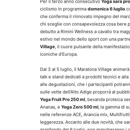
Per il terzo anno consecutivo
Yoga sarà pro
ciclismo in programma
domenica 6 luglio
co
che conferma il rinnovato impegno del marchi
chi sceglie con consapevolezza cosa bere prim
debutto a Rimini Wellness a cavallo tra mag
estivo nel mondo dello sport con una partner
Village
, il cuore pulsante della manifestazio
iconiche d’Europa.
Dal 3 al 5 luglio, il Maratona Village animer
talk e stand dedicati a prodotti tecnici e al
alle degustazioni, che i partecipanti potran
sulle vette dell’Alto Adige proporrà al pubbl
Yoga Fruit Pro 250 ml
, bevanda proteica se
Ananas, e
Yoga Zero 500 ml
,
la gamma di su
nelle referenze ACE, Arancia mix, Multifrutti,
leggerezza. Accanto alle due novità, che sa
granfondo del 6 luglio, non mancheranno i c