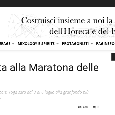
ERAGE
MIXOLOGY E SPIRITS
PROTAGONISTI
PAGINEF
sta alla Maratona delle Dolomiti
a alla Maratona delle
port, Yoga sarà dal 3 al 6 luglio alla granfondo più
o.
430
0