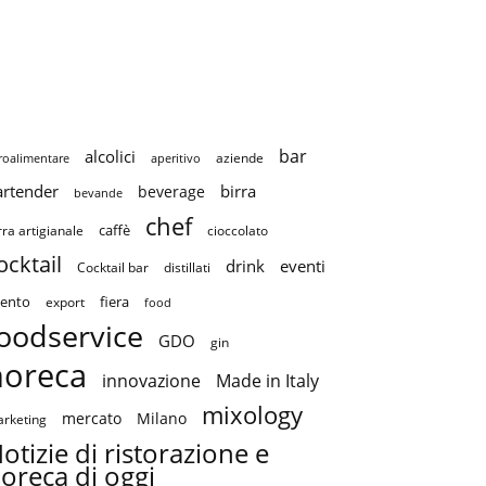
bar
alcolici
aziende
roalimentare
aperitivo
artender
birra
beverage
bevande
chef
caffè
cioccolato
rra artigianale
ocktail
drink
eventi
Cocktail bar
distillati
ento
fiera
export
food
oodservice
GDO
gin
horeca
innovazione
Made in Italy
mixology
mercato
Milano
rketing
otizie di ristorazione e
oreca di oggi