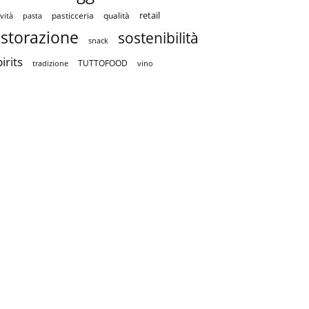
retail
pasticceria
qualità
vità
pasta
istorazione
sostenibilità
snack
irits
TUTTOFOOD
tradizione
vino