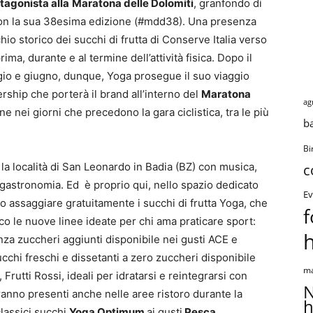
tagonista alla
Maratona delle Dolomiti
, granfondo di
n la sua 38esima edizione (#mdd38). Una presenza
o storico dei succhi di frutta di Conserve Italia verso
a, durante e al termine dell’attività fisica. Dopo il
gio e giugno, dunque, Yoga prosegue il suo viaggio
ship che porterà il brand all’interno del
Maratona
ag
ne nei giorni che precedono la gara ciclistica, tra le più
b
Bi
à la località di San Leonardo in Badia (BZ) con musica,
c
la gastronomia. Ed è proprio qui, nello spazio dedicato
Ev
no assaggiare gratuitamente i succhi di frutta Yoga, che
f
ico le nuove linee ideate per chi ama praticare sport:
nza zuccheri aggiunti disponibile nei gusti ACE e
cchi freschi e dissetanti a zero zuccheri disponibile
ma
 Frutti Rossi, ideali per idratarsi e reintegrarsi con
N
ranno presenti anche nelle aree ristoro durante la
h
lassici succhi
Yoga Optimum
ai gusti
Pesca