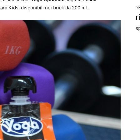
gara Kids, disponibili nei brick da 200 ml.
no
r
sp