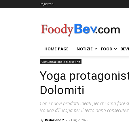
Registrati
FOODYBEV.COM
HOME PAGE
NOTIZIE
FOOD
BEV
Home
Comunicazione e Marketing
Yoga protagoni
Comunicazione e Marketing
Yoga protagonist
Dolomiti
Con i nuovi prodotti ideati per chi ama fare s
iconica d’Europa per il terzo anno consecutiv
By
Redazione 2
-
2 Luglio 2025