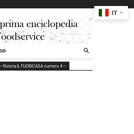
IT
OOD
– Rivista IL FUORICASA numero 4 –