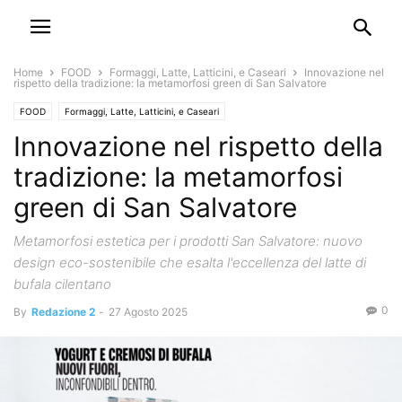
Home
FOOD
Formaggi, Latte, Latticini, e Caseari
Innovazione nel
rispetto della tradizione: la metamorfosi green di San Salvatore
FOOD
Formaggi, Latte, Latticini, e Caseari
Innovazione nel rispetto della
tradizione: la metamorfosi
green di San Salvatore
Metamorfosi estetica per i prodotti San Salvatore: nuovo
design eco-sostenibile che esalta l'eccellenza del latte di
bufala cilentano
0
By
Redazione 2
-
27 Agosto 2025