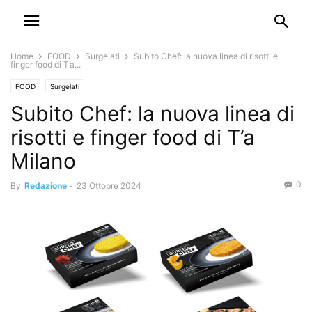
Home
FOOD
Surgelati
Subito Chef: la nuova linea di risotti e
finger food di T’a...
FOOD
Surgelati
Subito Chef: la nuova linea di
risotti e finger food di T’a
Milano
0
By
Redazione
-
23 Ottobre 2024