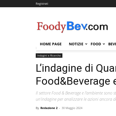
Registrati
FOODYBEV.COM
HOME PAGE
NOTIZIE
FOOD
BEV
Home
Indagini e Ricerche
L’indagine di Quantis s
Indagini e Ricerche
L’indagine di Qua
Food&Beverage e 
Il settore Food & Beverage e l’ambiente sono s
un'indagine per analizzare le azioni ancora d
By
Redazione 2
-
30 Maggio 2024