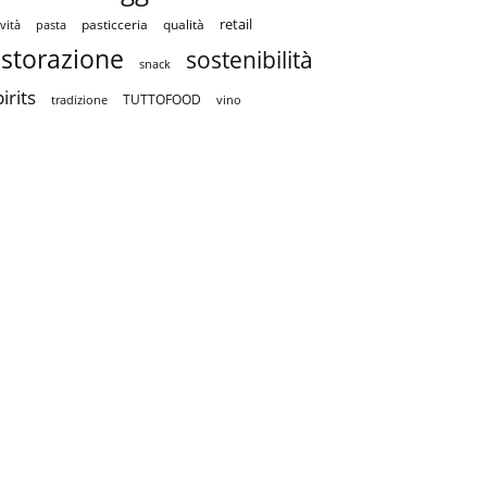
retail
pasticceria
qualità
vità
pasta
istorazione
sostenibilità
snack
irits
TUTTOFOOD
tradizione
vino