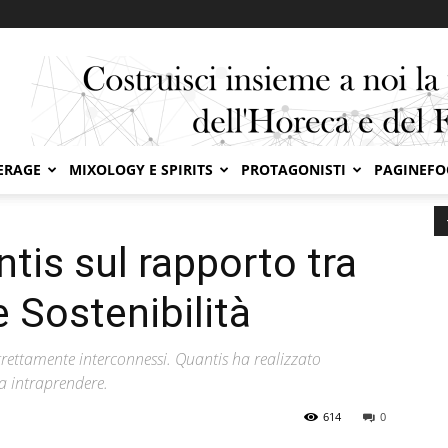
ERAGE
MIXOLOGY E SPIRITS
PROTAGONISTI
PAGINEF
ul rapporto tra Food&Beverage e Sostenibilità
ntis sul rapporto tra
Sostenibilità
trettamente interconnessi. Quantis ha realizzato
a intraprendere.
614
0