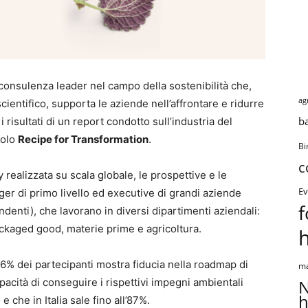
consulenza leader nel campo della sostenibilità che,
ag
ientifico, supporta le aziende nell’affrontare e ridurre
b
i risultati di un report condotto sull’industria del
tolo
Recipe for Transformation
.
Bi
c
 realizzata su scala globale, le prospettive e le
Ev
ger di primo livello ed executive di grandi aziende
f
ndenti), che lavorano in diversi dipartimenti aziendali:
ckaged good, materie prime e agricoltura.
 76% dei partecipanti mostra fiducia nella roadmap di
ma
apacità di conseguire i rispettivi impegni ambientali
N
h
 che in Italia sale fino all’87%.