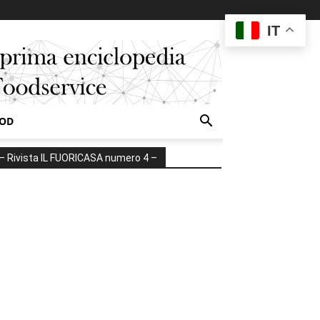
IT
OOD
– Rivista IL FUORICASA numero 4 –