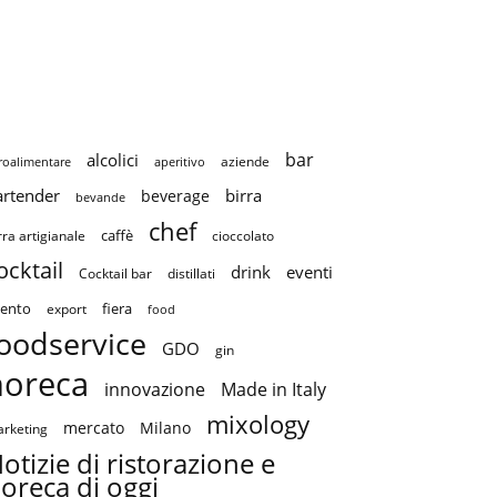
bar
alcolici
aziende
roalimentare
aperitivo
artender
birra
beverage
bevande
chef
caffè
cioccolato
rra artigianale
ocktail
drink
eventi
Cocktail bar
distillati
ento
fiera
export
food
oodservice
GDO
gin
horeca
innovazione
Made in Italy
mixology
mercato
Milano
rketing
otizie di ristorazione e
oreca di oggi