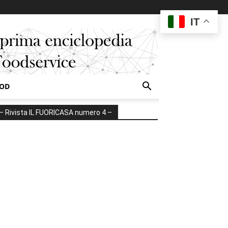
IT
OOD
– Rivista IL FUORICASA numero 4 –