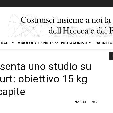
ERAGE
MIXOLOGY E SPIRITS
PROTAGONISTI
PAGINEF
no studio su ultrafresco e yogurt: obiettivo 15 kg...
esenta uno studio su
urt: obiettivo 15 kg
capite
1165
0