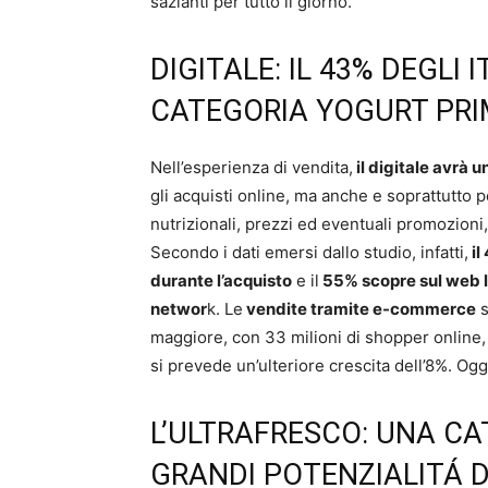
sazianti per tutto il giorno.
DIGITALE: IL 43% DEGLI 
CATEGORIA YOGURT PRI
Nell’esperienza di vendita,
il digitale avrà 
gli acquisti online, ma anche e soprattutto pe
nutrizionali, prezzi ed eventuali promozioni,
Secondo i dati emersi dallo studio, infatti,
il
durante l’acquisto
e il
55% scopre sul web le
networ
k. Le
vendite tramite e-commerce
s
maggiore, con 33 milioni di shopper online,
si prevede un’ulteriore crescita dell’8%. Og
L’ULTRAFRESCO: UNA C
GRANDI POTENZIALITÁ D