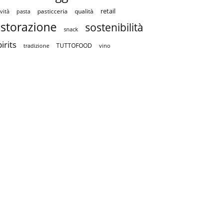
retail
pasticceria
qualità
vità
pasta
istorazione
sostenibilità
snack
irits
TUTTOFOOD
tradizione
vino