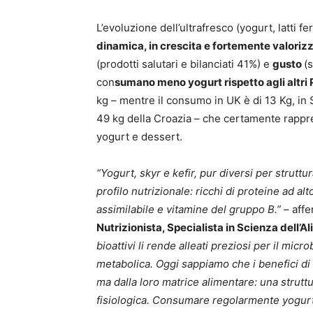
L’evoluzione dell’ultrafresco (yogurt, latti f
dinamica, in crescita e fortemente valoriz
(prodotti salutari e bilanciati 41%) e
gusto
(s
con
sumano meno yogurt rispetto agli altri 
kg – mentre il consumo in UK è di 13 Kg, in S
49 kg della Croazia – che certamente rappre
yogurt e dessert.
“Yogurt, skyr e kefir, pur diversi per strut
profilo nutrizionale: ricchi di proteine ad al
assimilabile e vitamine del gruppo B.”
– aff
Nutrizionista, Specialista in Scienza dell’
bioattivi li rende alleati preziosi per il micr
metabolica. Oggi sappiamo che i benefici di 
ma dalla loro matrice alimentare: una strutt
fisiologica. Consumare regolarmente yogurt e