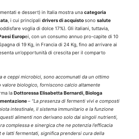
ermentati e dessert) in Italia mostra una
categoria
zata
, i cui principali
drivers di acquisto
sono
salute
oddisfare voglia di dolce 17%). Gli italiani, tuttavia,
Paesi Europ
ei, con un consumo annuo pro-capite di 10
pagna di 19 Kg, in Francia di 24 Kg, fino ad arrivare ai
senta un’opportunità di crescita per il comparto
tura e ceppi microbici, sono accomunati da un ottimo
to valore biologico, forniscono calcio altamente
erma la
Dottoressa Elisabetta Bernardi, Biologa
Alimentazione
–
“La presenza di fermenti vivi e composti
obiota intestinale, il sistema immunitario e la funzione
questi alimenti non derivano solo dai singoli nutrienti,
ura complessa e sinergica che ne potenzia l’efficacia
 latti fermentati, significa prendersi cura della