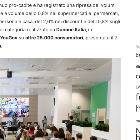
nuo pro-capite e ha registrato una ripresa dei volumi
ite a volume dello 0,8% nei supermercati e ipermercati,
 persona e casa, del 2,6% nei discount e del 10,8% sugli
i categoria realizzato da
Danone Italia,
in
e YouGov
su
oltre 25.000 consumatori
, presentato il 7
.
ag
b
Bi
c
Ev
f
ma
N
h