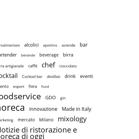
bar
alcolici
aziende
roalimentare
aperitivo
artender
birra
beverage
bevande
chef
caffè
cioccolato
rra artigianale
ocktail
drink
eventi
Cocktail bar
distillati
ento
fiera
export
food
oodservice
GDO
gin
horeca
innovazione
Made in Italy
mixology
mercato
Milano
rketing
otizie di ristorazione e
oreca di oggi