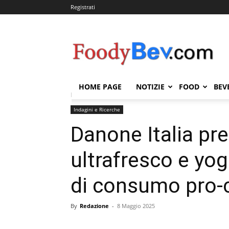
Registrati
FOODYBEV.COM
HOME PAGE
NOTIZIE
FOOD
BEV
Home
Indagini e Ricerche
Danone Italia presenta u
Indagini e Ricerche
Danone Italia pr
ultrafresco e yog
di consumo pro-
By
Redazione
-
8 Maggio 2025