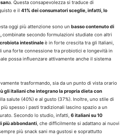
 san
a. Questa consapevolezza si traduce di
uisto e il
41% dei consumatori sceglie, infatti, lo
presta oggi più attenzione sono un
basso contenuto di
e,
combinate secondo formulazioni studiate con altri
crobiota intestinale
è in forte crescita tra gli Italiani,
i una forte connessione tra probiotici e longevità in
nale possa influenzare attivamente anche il sistema
sivamente trasformando, sia da un punto di vista orario
ù gli italiani che integrano la propria dieta con
lla salute (40%) e al gusto (37%). Inoltre, uno stile di
 più spesso i pasti tradizionali lascino spazio a un
rato. Secondo lo studio, infatti,
6 italiani su 10
ali più abbondanti
, che difficilmente si adattano ai nuovi
 sempre più snack sani ma gustosi e soprattutto