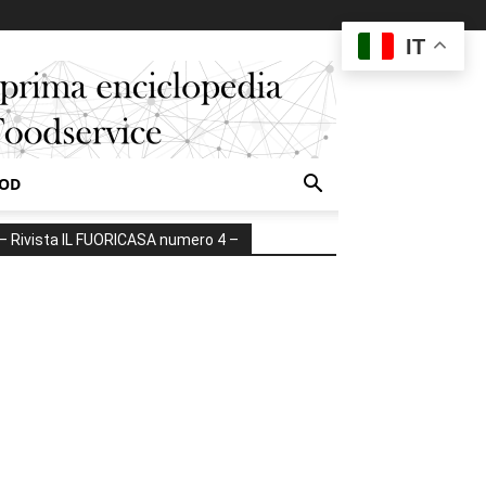
IT
OOD
– Rivista IL FUORICASA numero 4 –