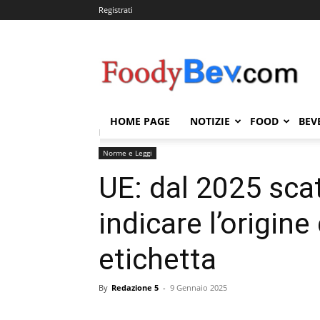
Registrati
FOODYBEV.COM
HOME PAGE
NOTIZIE
FOOD
BEV
Home
Norme e Leggi
UE: dal 2025 scatta l’obbligo 
Norme e Leggi
UE: dal 2025 scat
indicare l’origine
etichetta
By
Redazione 5
-
9 Gennaio 2025