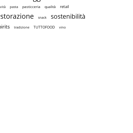
retail
pasticceria
qualità
vità
pasta
istorazione
sostenibilità
snack
irits
TUTTOFOOD
tradizione
vino