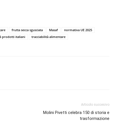
tare
frutta secca sgusciata
Masaf
normativa UE 2025
à prodotti italiani
tracciabilità alimentare
Articolo succesivo
Molini Pivetti celebra 150 di storia e
trasformazione