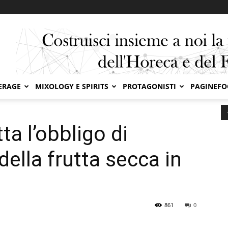
ERAGE
MIXOLOGY E SPIRITS
PROTAGONISTI
PAGINEF
di indicare l’origine della frutta secca in...
ta l’obbligo di
 della frutta secca in
861
0