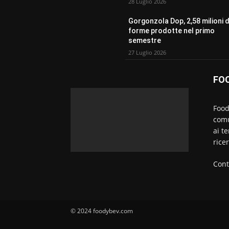
28 Luglio 2026
Gorgonzola Dop, 2,58 milioni d
forme prodotte nel primo
semestre
27 Luglio 2026
FO
Food
comu
ai t
rice
Cont
© 2024 foodybev.com