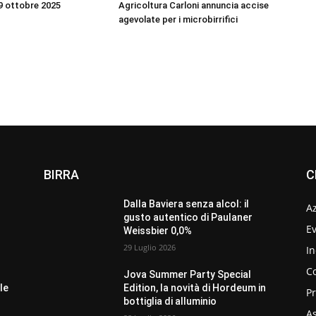
9 ottobre 2025
Agricoltura Carloni annuncia accise
agevolate per i microbirrifici
BIRRA
C
Dalla Baviera senza alcol: il
A
gusto autentico di Paulaner
Ev
Weissbier 0,0%
29 Luglio 2026
In
C
Jova Summer Party Special
le
Edition, la novità di Hordeum in
P
bottiglia di alluminio
As