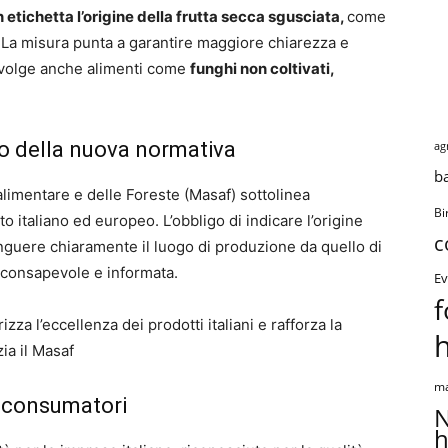
 etichetta l’origine della frutta secca sgusciata,
come
. La misura punta a garantire maggiore chiarezza e
involge anche alimenti come
funghi non coltivati,
ivo della nuova normativa
ag
b
 alimentare e delle Foreste (Masaf) sottolinea
Bi
to italiano ed europeo. L’obbligo di indicare l’origine
c
tinguere chiaramente il luogo di produzione da quello di
consapevole e informata.
Ev
f
rizza l’eccellenza dei prodotti italiani e rafforza la
ia il Masaf
ma
i consumatori
N
h