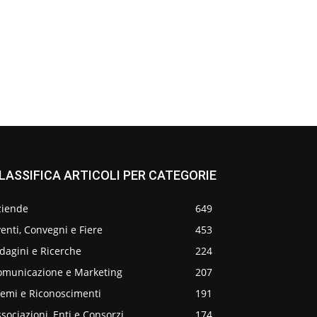
LASSIFICA ARTICOLI PER CATEGORIE
ziende
649
enti, Convegni e Fiere
453
dagini e Ricerche
224
omunicazione e Marketing
207
remi e Riconoscimenti
191
sociazioni, Enti e Consorzi
174