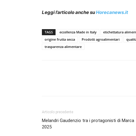
Leggi l’articolo anche su
Horecanews.it
TAGS
eccellenza Made in Italy
etichettatura alimen
origine frutta secca
Prodotti agroalimentari
qualit
trasparenza alimentare
Condividi
Articolo precedente
Melandri Gaudenzio tra i protagonisti di Marca
2025