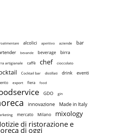
bar
alcolici
aziende
roalimentare
aperitivo
artender
birra
beverage
bevande
chef
caffè
cioccolato
rra artigianale
ocktail
drink
eventi
Cocktail bar
distillati
ento
fiera
export
food
oodservice
GDO
gin
horeca
innovazione
Made in Italy
mixology
mercato
Milano
rketing
otizie di ristorazione e
oreca di oggi