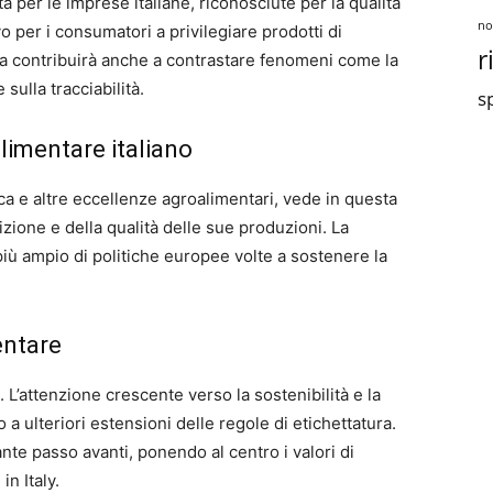
per le imprese italiane, riconosciute per la qualità
no
vo per i consumatori a privilegiare prodotti di
r
ara contribuirà anche a contrastare fenomeni come la
sulla tracciabilità.
sp
alimentare italiano
ecca e altre eccellenze agroalimentari, vede in questa
zione e della qualità delle sue produzioni. La
 più ampio di politiche europee volte a sostenere la
entare
 L’attenzione crescente verso la sostenibilità e la
 a ulteriori estensioni delle regole di etichettatura.
nte passo avanti, ponendo al centro i valori di
in Italy.