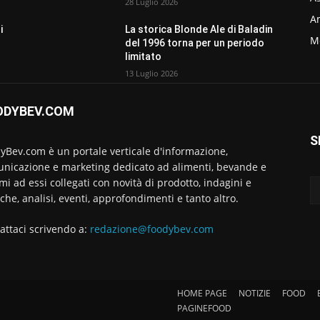
28 Luglio 2026
Am
i
La storica Blonde Ale di Baladin
M
del 1996 torna per un periodo
limitato
13 Luglio 2026
ODYBEV.COM
S
yBev.com è un portale verticale d'informazione,
nicazione e marketing dedicato ad alimenti, bevande e
emi ad essi collegati con novità di prodotto, indagini e
rche, analisi, eventi, approfondimenti e tanto altro.
attaci scrivendo a:
redazione@foodybev.com
HOME PAGE
NOTIZIE
FOOD
PAGINEFOOD