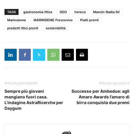
TAGS
gastronomia ittica
GDO
horeca
Mancin Nadia Srl
Marinsieme
MARINSIEME Frescovivo
Piatti pronti
prodotti ittici pronti
sostenibilità
Articolo precedente
Articolo succesivo
Sempre più giovani
Successo per Ambedue: agli
mangiano fuori casa.
Amaro Awards l’amaro di
L’indagine AstraRicerche per
birra conquista due premi
Daygum