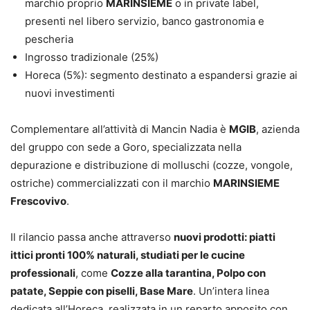
marchio proprio
MARINSIEME
o in private label,
presenti nel libero servizio, banco gastronomia e
pescheria
Ingrosso tradizionale (25%)
Horeca (5%): segmento destinato a espandersi grazie ai
nuovi investimenti
Complementare all’attività di Mancin Nadia è
MGIB
, azienda
del gruppo con sede a Goro, specializzata nella
depurazione e distribuzione di molluschi (cozze, vongole,
ostriche) commercializzati con il marchio
MARINSIEME
Frescovivo
.
Il rilancio passa anche attraverso
nuovi prodotti: piatti
ittici pronti 100% naturali, studiati per le cucine
professionali
, come
Cozze alla tarantina, Polpo con
patate, Seppie con piselli, Base Mare
. Un’intera linea
dedicata all’Horeca, realizzata in un reparto apposito con