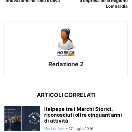
innovazione nell’olio d’oliva
d’Impresa della Regione
Lombardia
Redazione 2
ARTICOLI CORRELATI
Italpepe tra i Marchi Storici,
riconosciuti oltre cinquant’anni
di attività
Redazione
-
27 Luglio 2026