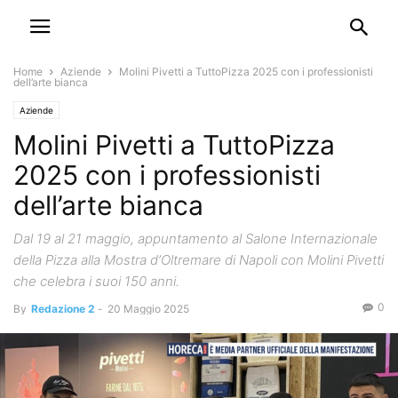
Home
Aziende
Molini Pivetti a TuttoPizza 2025 con i professionisti
dell’arte bianca
Aziende
Molini Pivetti a TuttoPizza
2025 con i professionisti
dell’arte bianca
Dal 19 al 21 maggio, appuntamento al Salone Internazionale
della Pizza alla Mostra d’Oltremare di Napoli con Molini Pivetti
che celebra i suoi 150 anni.
0
By
Redazione 2
-
20 Maggio 2025