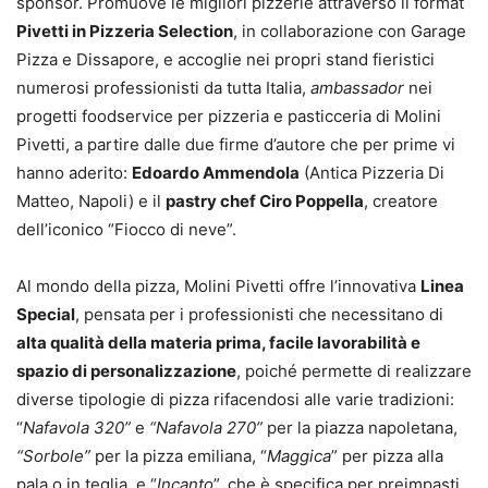
sponsor. Promuove le migliori pizzerie attraverso il format
Pivetti in Pizzeria Selection
, in collaborazione con Garage
Pizza e Dissapore, e accoglie nei propri stand fieristici
numerosi professionisti da tutta Italia,
ambassador
nei
progetti foodservice per pizzeria e pasticceria di Molini
Pivetti, a partire dalle due firme d’autore che per prime vi
hanno aderito:
Edoardo Ammendola
(Antica Pizzeria Di
Matteo, Napoli) e il
pastry chef Ciro Poppella
, creatore
dell’iconico “Fiocco di neve”.
Al mondo della pizza, Molini Pivetti offre l’innovativa
Linea
Special
, pensata per i professionisti che necessitano di
alta qualità della materia prima, facile lavorabilità e
spazio di personalizzazione
, poiché permette di realizzare
diverse tipologie di pizza rifacendosi alle varie tradizioni:
“
Nafavola 320”
e
“Nafavola 270”
per la piazza napoletana,
“Sorbole”
per la pizza emiliana, “
Maggica
” per pizza alla
pala o in teglia, e “
Incanto
”, che è specifica per preimpasti