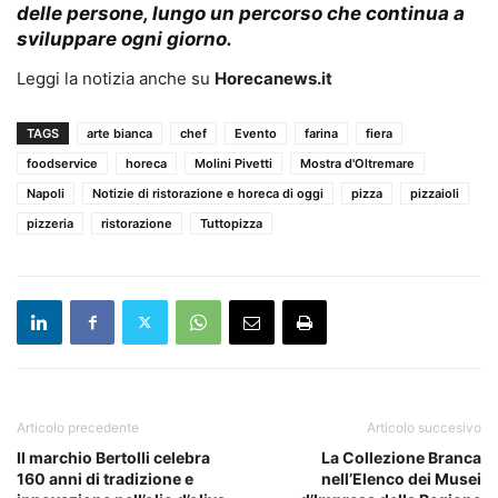
delle persone, lungo un percorso che continua a
sviluppare ogni giorno.
Leggi la notizia anche su
Horecanews.it
TAGS
arte bianca
chef
Evento
farina
fiera
foodservice
horeca
Molini Pivetti
Mostra d'Oltremare
Napoli
Notizie di ristorazione e horeca di oggi
pizza
pizzaioli
pizzeria
ristorazione
Tuttopizza
Articolo precedente
Articolo succesivo
Il marchio Bertolli celebra
La Collezione Branca
160 anni di tradizione e
nell’Elenco dei Musei