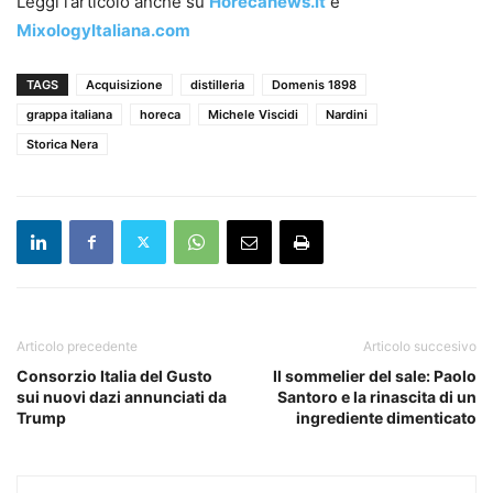
Leggi l’articolo anche su
Horecanews.it
e
MixologyItaliana.com
TAGS
Acquisizione
distilleria
Domenis 1898
grappa italiana
horeca
Michele Viscidi
Nardini
Storica Nera
Articolo precedente
Articolo succesivo
Consorzio Italia del Gusto
Il sommelier del sale: Paolo
sui nuovi dazi annunciati da
Santoro e la rinascita di un
Trump
ingrediente dimenticato