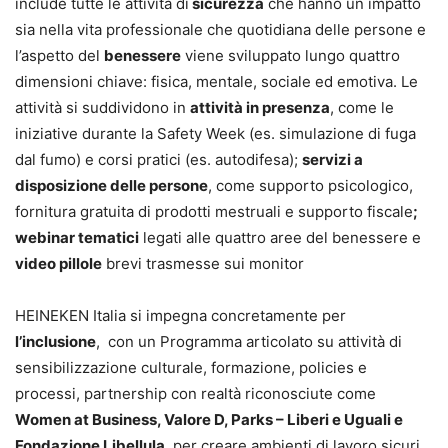
include tutte le attività di
sicurezza
che hanno un impatto
sia nella vita professionale che quotidiana delle persone e
l’aspetto del
benessere
viene sviluppato lungo quattro
dimensioni chiave: fisica, mentale, sociale ed emotiva. Le
attività si suddividono in
attività in presenza
, come le
iniziative durante la Safety Week (es. simulazione di fuga
dal fumo) e corsi pratici (es. autodifesa);
servizi a
disposizione delle persone
, come supporto psicologico,
fornitura gratuita di prodotti mestruali e supporto fiscale
;
webinar tematici
legati alle quattro aree del benessere e
video pillole
brevi trasmesse sui monitor
HEINEKEN Italia si impegna concretamente per
l’inclusione
, con un Programma articolato su attività di
sensibilizzazione culturale, formazione, policies e
processi, partnership con realtà riconosciute come
Women at Business, Valore D, Parks – Liberi e Uguali e
Fondazione Libellula
, per creare ambienti di lavoro sicuri,