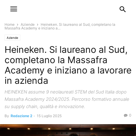
Home
Aziende
Heineken. Si laureano al Sud, completano la
Massafra Academy e iniziano a...
Aziende
Heineken. Si laureano al Sud,
completano la Massafra
Academy e iniziano a lavorare
in azienda
HEINEKEN assume 9 neolaureati STEM del Sud Italia dopo
Massafra Academy 2024/2025. Percorso formativo annuale
su supply chain, qualità e innovazione.
0
By
Redazione 2
-
15 Luglio 2025