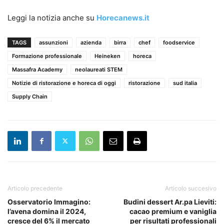
Leggi la notizia anche su
Horecanews.it
TAGS
assunzioni
azienda
birra
chef
foodservice
Formazione professionale
Heineken
horeca
Massafra Academy
neolaureati STEM
Notizie di ristorazione e horeca di oggi
ristorazione
sud italia
Supply Chain
Articolo precedente
Articolo succesivo
Osservatorio Immagino:
Budini dessert Ar.pa Lieviti:
l’avena domina il 2024,
cacao premium e vaniglia
cresce del 6% il mercato
per risultati professionali