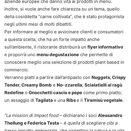
aziende europee che danno vita ai prodotti in menù.
Inoltre, si vuole anche fare chiarezza su un tema, quello
della cosiddetta “carne coltivata”, che è stato protagonista
negli ultimi mesi di molti dibattiti.
Per informare al meglio e avvicinare clienti e consumatori
a questa scelta, che ha un forte impatto anche
sull’ambiente, il ristorante distribuirà un
flyer informativo
e proporrà uno
menu degustazione
che permette di
conoscere meglio una selezione di prodotti plant based in
commercio.
Verranno piatti a partire dall’antipasto con
Nuggets, Crispy
Tender, Creamy Bomb
e
No
–
zzarella
;
Scialatielli al ragù
Redefine
o
Gnocchetti cascio e pepe
come primo piatto;
un assaggio di
Tagliata
e una
Ribs
e il
Tiramisù vegetale
.
“La mission di Impact food
– dichiarano i soci
Alessandro
Thellung e Federica Testa
–
è quella di scegliere cibi a
basso impatto ambientale, che rispettino la natura e la vita,