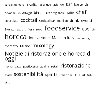
bar
alcolici
bartender
aziende
agroalimentare
aperitivo
chef
birra
beverage
caffè
bevande
Birra artigianale
cocktail
drink
eventi
cioccolato
Cocktail bar
distillati
foodservice
GDO
Evento
fiera
gin
export
food
horeca
innovazione
Made in Italy
marketing
mixology
mercato
Milano
Notizie di ristorazione e horeca di
oggi
ristorazione
retail
pasticceria
qualità
novità
pasta
sostenibilità
spirits
TUTTOFOOD
snack
tradizione
vino