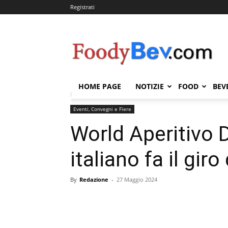
Registrati
FOODYBEV.COM
HOME PAGE
NOTIZIE
FOOD
BEV
Home
Eventi, Convegni e Fiere
World Aperitivo Day
Eventi, Convegni e Fiere
World Aperitivo D
italiano fa il gir
By
Redazione
-
27 Maggio 2024
Condividi