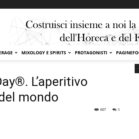
ERAGE
MIXOLOGY E SPIRITS
PROTAGONISTI
PAGINEF
®. L’aperitivo italiano fa il giro del mondo
ay®. L’aperitivo
o del mondo
607
0