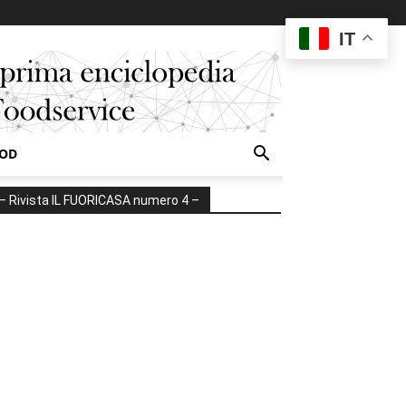
IT
OOD
– Rivista IL FUORICASA numero 4 –