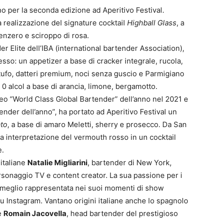
rno per la seconda edizione ad Aperitivo Festival.
 realizzazione del signature cocktail
Highball Glass
, a
zenzero e sciroppo di rosa.
er Elite dell’IBA (international bartender Association),
esso: un appetizer a base di cracker integrale, rucola,
rtufo, datteri premium, noci senza guscio e Parmigiano
0 alcol a base di arancia, limone, bergamotto.
eo “World Class Global Bartender” dell’anno nel 2021 e
nder dell’anno”, ha portato ad Aperitivo Festival un
to
, a base di amaro Meletti, sherry e prosecco. Da San
a interpretazione del vermouth rosso in un cocktail
e.
 italiane
Natalie Migliarini
, bartender di New York,
ersonaggio TV e content creator. La sua passione per i
l meglio rappresentata nei suoi momenti di show
u Instagram. Vantano origini italiane anche lo spagnolo
e
Romain Jacovella
, head bartender del prestigioso