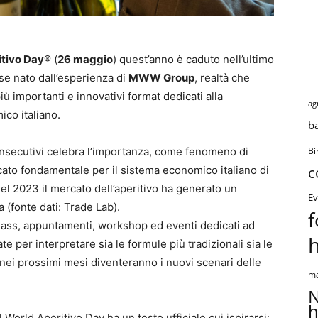
itivo Day
® (
26 maggio
) quest’anno è caduto nell’ultimo
ese nato dall’esperienza di
MWW Group
, realtà che
più importanti e innovativi format dedicati alla
ag
co italiano.
b
consecutivi celebra l’importanza, come fenomeno di
Bi
to fondamentale per il sistema economico italiano di
c
nel 2023 il mercato dell’aperitivo ha generato un
Ev
ia (fonte dati: Trade Lab).
f
lass, appuntamenti, workshop ed eventi dedicati ad
 per interpretare sia le formule più tradizionali sia le
 nei prossimi mesi diventeranno i nuovi scenari delle
ma
N
h
 World Aperitivo Day ha un testo ufficiale cui ispirarsi: