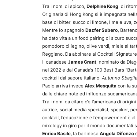
Tra i nomi di spicco,
Delphine Kong
, di rito
Originaria di Hong Kong si è impegnata nella
base di bitter, succo di limone, lime e uva, 
Mentre lo spagnolo
Dazfer Subero
, Bartend
ha dato vita a un food pairing di sicuro succ
pomodoro ciliegino, olive verdi, miele al ta
Reggiano. Da abbinare al Cocktail Signature 
Il canadese
James Grant
, nominato da Diag
nel 2022 e dal Canada’s 100 Best Bars “Barte
cocktail dal sapore italiano,
Autunno Sbaglia
Paolo arriva invece
Alex Mesquita
con la su
dalle chiare note ed influenze sudamerican
Tra i nomi da citare c’è l’americana di origini
autrice, social media specialist, speaker, p
cocktail, l’educazione e l’empowerment è a
mixology in giro per il mondo documentati s
Enrico Basile
, la berlinese
Angela Difonzo