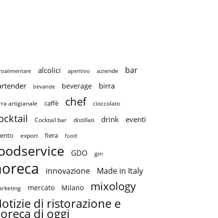
bar
alcolici
aziende
roalimentare
aperitivo
artender
birra
beverage
bevande
chef
caffè
cioccolato
rra artigianale
ocktail
drink
eventi
Cocktail bar
distillati
ento
fiera
export
food
oodservice
GDO
gin
horeca
innovazione
Made in Italy
mixology
mercato
Milano
rketing
otizie di ristorazione e
oreca di oggi