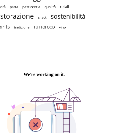
retail
pasticceria
qualità
vità
pasta
istorazione
sostenibilità
snack
irits
TUTTOFOOD
tradizione
vino