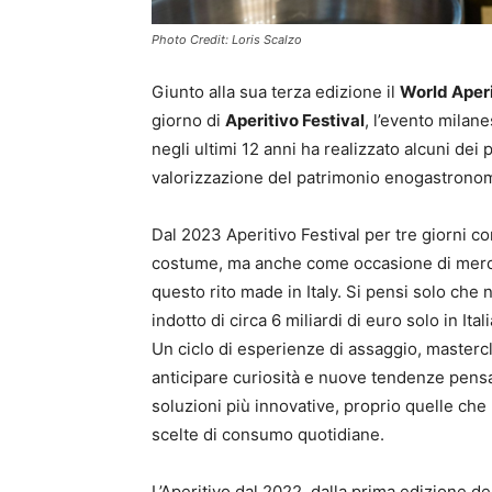
Photo Credit: Loris Scalzo
Giunto alla sua terza edizione il
World Aper
giorno di
Aperitivo Festival
, l’evento milan
negli ultimi 12 anni ha realizzato alcuni dei 
valorizzazione del patrimonio enogastronomi
Dal 2023 Aperitivo Festival per tre giorni 
costume, ma anche come occasione di merca
questo rito made in Italy. Si pensi solo che 
indotto di circa 6 miliardi di euro solo in Ital
Un ciclo di esperienze di assaggio, masterc
anticipare curiosità e nuove tendenze pensate
soluzioni più innovative, proprio quelle che
scelte di consumo quotidiane.
L’Aperitivo dal 2022, dalla prima edizione del