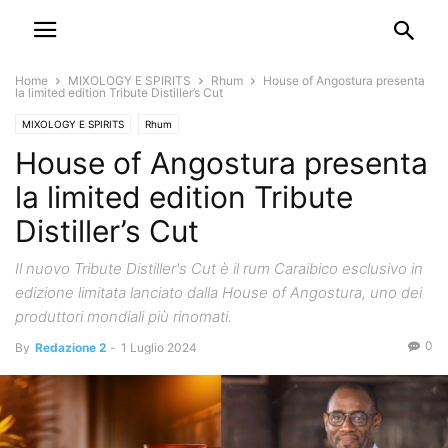
Home
MIXOLOGY E SPIRITS
Rhum
House of Angostura presenta
la limited edition Tribute Distiller’s Cut
MIXOLOGY E SPIRITS
Rhum
House of Angostura presenta
la limited edition Tribute
Distiller’s Cut
Il nuovo Tribute Distiller's Cut è il rum Caraibico esclusivo in
edizione limitata lanciato dalla House of Angostura, uno dei
produttori mondiali più rinomati.
0
By
Redazione 2
-
1 Luglio 2024