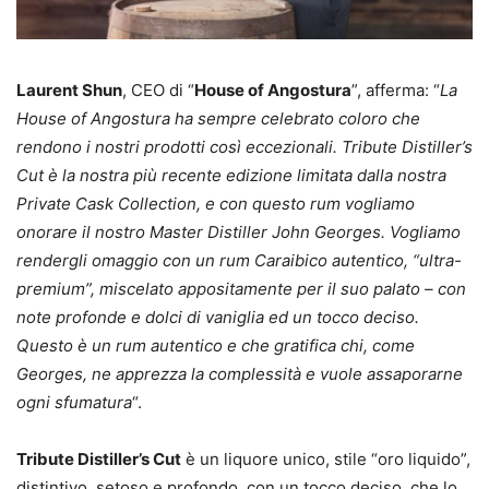
Laurent Shun
, CEO di “
House of Angostura
”, afferma: “
La
House of Angostura ha sempre celebrato coloro che
rendono i nostri prodotti così eccezionali. Tribute Distiller’s
Cut è la nostra più recente edizione limitata dalla nostra
Private Cask Collection, e con questo rum vogliamo
onorare il nostro Master Distiller John Georges. Vogliamo
rendergli omaggio con un rum Caraibico autentico, “ultra-
premium”, miscelato appositamente per il suo palato – con
note profonde e dolci di vaniglia ed un tocco deciso.
Questo è un rum autentico e che gratifica chi, come
Georges, ne apprezza la complessità e vuole assaporarne
ogni sfumatura
“.
Tribute Distiller’s Cut
è un liquore unico, stile “oro liquido”,
distintivo, setoso e profondo, con un tocco deciso, che lo