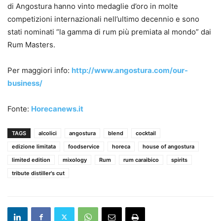
di Angostura hanno vinto medaglie d’oro in molte
competizioni internazionali nell’ultimo decennio e sono
stati nominati “la gamma di rum più premiata al mondo” dai
Rum Masters.
Per maggiori info:
http://www.angostura.com/our-
business/
Fonte:
Horecanews.it
TAGS
alcolici
angostura
blend
cocktail
edizione limitata
foodservice
horeca
house of angostura
limited edition
mixology
Rum
rum caraibico
spirits
tribute distiller's cut