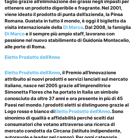
taglio grazie all’eliminazione dei grassi negli impasti per
ottenere un prodotto digeribile e fragrante. Nel 2001,
viene ideato il prodotto di punta dell’azienda, la Pinsa
Romana. Gustata in tutto il mondo, è oggi il biglietto da
visita internazionale della
Di Marco
. Dal 2008, la famiglia
Di Marco
e il sempre più ampio staff, lavorano con
passione nel nuovo stabilimento di Guidonia Montecelio,
alle porte di Roma.
Eletto Prodotto dell’Anno
Eletto Prodotto dell’Anno
, il Premio all’Innovazione
attribuito ai nuovi prodotti e servizi lanciati sul mercato
italiano, nasce nel 2005 grazie all’imprenditrice
Simonetta Flores che ha portato in Italia un simbolo
conosciuto da oltre 37 anni e ora presente in più di 45
Paesi nel mondo. I prodotti eletti si distinguono grazie al
Logo rosso e bianco di
Eletto Prodotto dell’Anno
. Sono
sinonimo di qualità e affidabilità perché scelti dai
consumatori che votano attraverso una ricerca di
mercato condotta da Circana (istituto indipendente,
autorevole e leader nel campo). Per ogni categoria