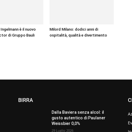
Ingelmann è il nuovo
Milord Milano: dodici anni di
ctor di Gruppo Bauli
ospitalità, qualità e divertimento
BIRRA
C
Dalla Baviera senza alcol: il
A
gusto autentico di Paulaner
Ev
Weissbier 0,0%
29 Luglio 2026
In