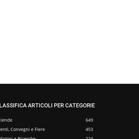
LASSIFICA ARTICOLI PER CATEGORIE
ziende
649
enti, Convegni e Fiere
453
dagini e Ricerche
224