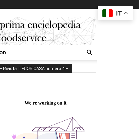
IT
OOD
– Rivista IL FUORICASA numero 4 –