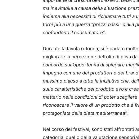
importante di crescita dell’olio evo italian
ma inevitabile a causa della situazione prezzi
insieme alla necessità di richiamare tutti a
torni più a una guerra “prezzi bassi” o alla p
confondono il consumatore
”.
Durante la tavola rotonda, si è parlato molt
migliorare la percezione dell’olio di oliva d
concorde sull’opportunità
di spiegare megli
impegno comune dei produttori e dei brand
massimo plauso a tutte le iniziative che, da
sulle caratteristiche del prodotto evo e crea
metterlo nelle condizioni di poter sceglier
riconoscere il valore di un prodotto che è fra
protagonista della dieta mediterranea”.
Nel corso del festival, sono stati affrontati 
categoria; quello della valutazione sensoriale