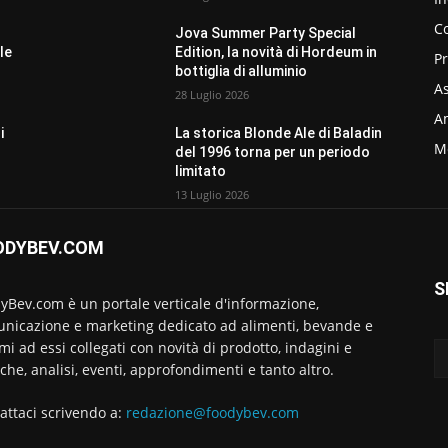
C
Jova Summer Party Special
le
Edition, la novità di Hordeum in
P
bottiglia di alluminio
As
28 Luglio 2026
Am
i
La storica Blonde Ale di Baladin
M
del 1996 torna per un periodo
limitato
13 Luglio 2026
ODYBEV.COM
S
yBev.com è un portale verticale d'informazione,
nicazione e marketing dedicato ad alimenti, bevande e
emi ad essi collegati con novità di prodotto, indagini e
rche, analisi, eventi, approfondimenti e tanto altro.
attaci scrivendo a:
redazione@foodybev.com