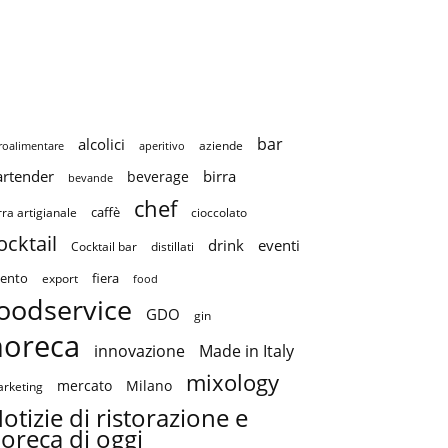
bar
alcolici
aziende
roalimentare
aperitivo
artender
birra
beverage
bevande
chef
caffè
cioccolato
rra artigianale
ocktail
drink
eventi
Cocktail bar
distillati
ento
fiera
export
food
oodservice
GDO
gin
horeca
innovazione
Made in Italy
mixology
mercato
Milano
rketing
otizie di ristorazione e
oreca di oggi