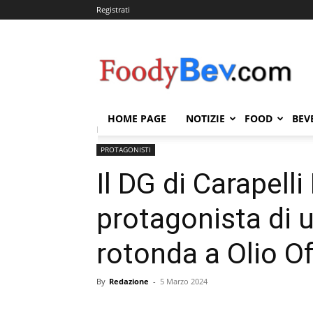
Registrati
FOODYBEV.COM
HOME PAGE
NOTIZIE
FOOD
BEV
Home
PROTAGONISTI
Il DG di Carapelli Firenze 
PROTAGONISTI
Il DG di Carapell
protagonista di 
rotonda a Olio Of
By
Redazione
-
5 Marzo 2024