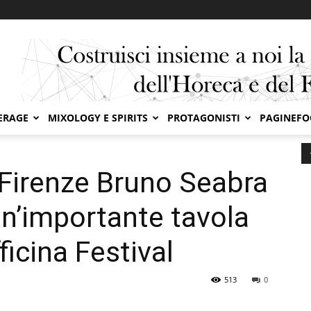
ERAGE
MIXOLOGY E SPIRITS
PROTAGONISTI
PAGINEF
Bruno Seabra protagonista di un’importante tavola rotonda...
i Firenze Bruno Seabra
un’importante tavola
ficina Festival
513
0