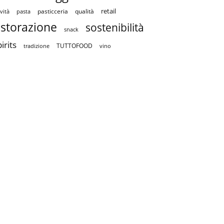
retail
pasticceria
qualità
vità
pasta
istorazione
sostenibilità
snack
irits
TUTTOFOOD
tradizione
vino