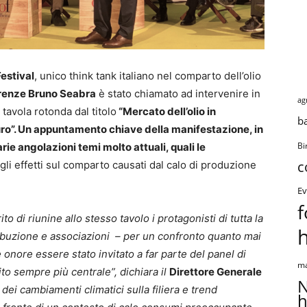
Festival
, unico think tank italiano nel comparto dell’olio
Firenze Bruno Seabra
è stato chiamato ad intervenire in
ag
 tavola rotonda dal titolo
“Mercato dell’olio in
b
futuro”. Un appuntamento chiave della manifestazione, in
rie angolazioni temi molto attuali, quali le
Bi
c
li effetti sul comparto causati dal calo di produzione
Ev
f
to di riunine allo stesso tavolo i protagonisti di tutta la
stribuzione e associazioni – per un confronto quanto mai
 onore essere stato invitato a far parte del panel di
ma
ito sempre più centrale”, dichiara il
Direttore Generale
N
 dei cambiamenti climatici sulla filiera e trend
h