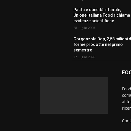
Pasta e obesità infantile,
Unione Italiana Food richiama 
evidenze scientifiche
28 Luglio 2026
Gorgonzola Dop, 2,58 milioni d
forme prodotte nel primo
semestre
27 Luglio 2026
FO
Food
comu
ai t
rice
Cont