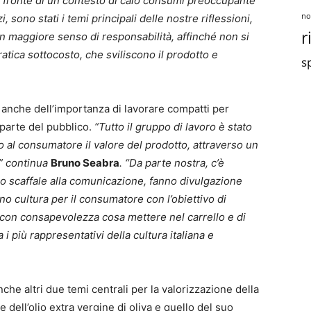
o a fronte di un contesto di calo consumi preoccupante
no
, sono stati i temi principali delle nostre riflessioni,
r
 un maggiore senso di responsabilità, affinché non si
ratica sottocosto, che sviliscono il prodotto e
sp
o anche dell’importanza di lavorare compatti per
a parte del pubblico.
“Tutto il gruppo di lavoro è stato
o al consumatore il valore del prodotto, attraverso un
” continua
Bruno Seabra
. “Da parte nostra, c’è
llo scaffale alla comunicazione, fanno divulgazione
no cultura per il consumatore con l’obiettivo di
e con consapevolezza cosa mettere nel carrello e di
 i più rappresentativi della cultura italiana e
anche altri due temi centrali per la valorizzazione della
 dell’olio extra vergine di oliva e quello del suo